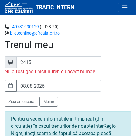
TRAFIC INTERN
+40731990129
(L-D 8-20)
bileteonline@cfrcalatori.ro
Trenul meu
Nu a fost găsit niciun tren cu acest număr!
Ziua anterioară
Mâine
Pentru a vedea informațiile în timp real (din
circulație) în cazul trenurilor de noapte InterRegio
Night, țineți seama de faptul că acestea pleacă