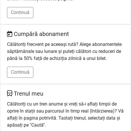
Continuă
Cumpără abonament
Călătoriți frecvent pe aceeași rută? Alege abonamentele
săptămânale sau lunare și puteți călători cu reduceri de
până la 50% față de achiziția zilnică a unui bilet.
Continuă
Trenul meu
Călătoriți cu un tren anume și vreți să-i aflați timpii de
oprire în stații sau parcursul în timp real (întârzierea)? Vă
aflați în pagina potrivită. Tastați trenul, selectați data și
apăsați pe "Caută".