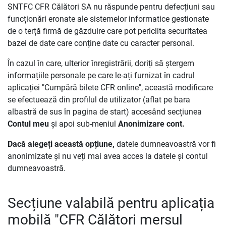
SNTFC CFR Călători SA nu răspunde pentru defecțiuni sau
funcționări eronate ale sistemelor informatice gestionate
de o terță firmă de găzduire care pot periclita securitatea
bazei de date care conține date cu caracter personal.
În cazul în care, ulterior înregistrării, doriți să ștergem
informațiile personale pe care le-ați furnizat în cadrul
aplicației "Cumpără bilete CFR online", această modificare
se efectuează din profilul de utilizator (aflat pe bara
albastră de sus în pagina de start) accesând secțiunea
Contul meu
și apoi sub-meniul
Anonimizare cont.
Dacă alegeți această opțiune,
datele dumneavoastră vor fi
anonimizate și nu veți mai avea acces la datele și contul
dumneavoastră.
Secțiune valabilă pentru aplicația
mobilă "CFR Călători mersul