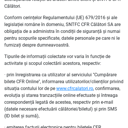
Călători.
Conform cerințelor Regulamentului (UE) 679/2016 și ale
legislației române în domeniu, SNTFC CFR Călători SA are
obligația de a administra în condiții de siguranță și numai
pentru scopurile specificate, datele personale pe care ni le
furnizați despre dumneavoastră.
Tipurile de informații colectate vor varia în funcție de
activitate și scopul colectării acestora, respectiv:
· prin înregistrarea ca utilizator al serviciului "Cumpărare
bilete CFR Online", informarea utilizatorilor/clienților privind
situația contului lor de pe
www.cfrcalatori.ro
, confirmarea,
evoluția și starea tranzacțiile online efectuate și întreaga
corespondență legată de acestea, respectiv prin e-mail
(datele necesare efectuării călătoriei/biletul) și prin SMS
(ID bilet și sumă),
· emiterea facturii electronice pentru biletele CFR