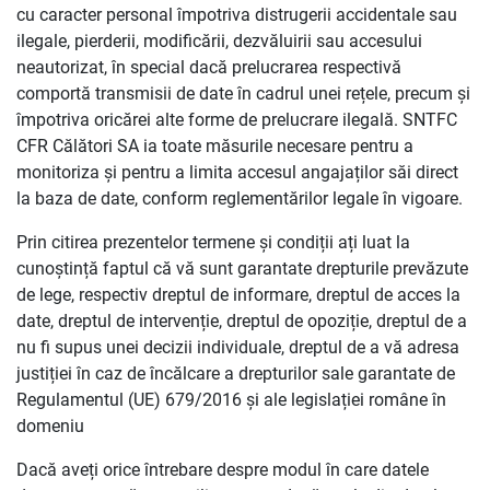
cu caracter personal împotriva distrugerii accidentale sau
ilegale, pierderii, modificării, dezvăluirii sau accesului
neautorizat, în special dacă prelucrarea respectivă
comportă transmisii de date în cadrul unei rețele, precum și
împotriva oricărei alte forme de prelucrare ilegală. SNTFC
CFR Călători SA ia toate măsurile necesare pentru a
monitoriza și pentru a limita accesul angajaților săi direct
la baza de date, conform reglementărilor legale în vigoare.
Prin citirea prezentelor termene și condiții ați luat la
cunoștință faptul că vă sunt garantate drepturile prevăzute
de lege, respectiv dreptul de informare, dreptul de acces la
date, dreptul de intervenție, dreptul de opoziție, dreptul de a
nu fi supus unei decizii individuale, dreptul de a vă adresa
justiției în caz de încălcare a drepturilor sale garantate de
Regulamentul (UE) 679/2016 și ale legislației române în
domeniu
Dacă aveți orice întrebare despre modul în care datele