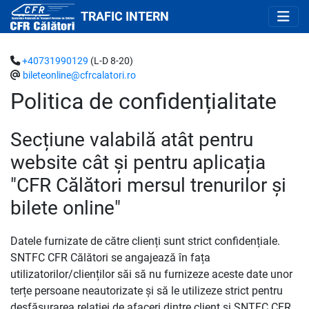
TRAFIC INTERN
+40731990129
(L-D 8-20)
bileteonline@cfrcalatori.ro
Politica de confidențialitate
Secțiune valabilă atât pentru
website cât și pentru aplicația
"CFR Călători mersul trenurilor și
bilete online"
Datele furnizate de către clienți sunt strict confidențiale.
SNTFC CFR Călători se angajează în fața
utilizatorilor/clienților săi să nu furnizeze aceste date unor
terțe persoane neautorizate și să le utilizeze strict pentru
desfășurarea relației de afaceri dintre client și SNTFC CFR