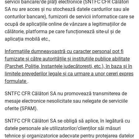
servicii bancare/de plăți electronice (SNTFC CFR Călători
SA nu are acces și nu stochează datele cardurilor sau ale
conturilor bancare), furnizorii de servicii informatice care se
ocupă de aplicațiile online de vânzare a legitimațiilor de
călătorie, platforma pe care funcționează site-ul și de
aplicația mobilă etc.,
Informațiile dumneavoastră cu caracter personal pot fi
furnizate și către
autoritățile și instituțiile publice abilitate
(Parchet, Poliție, Instanțele judecătorești, etc.), în baza și în
limitele prevederilor legale și ca urmare a unor cereri expres
formulate
.
SNTFC CFR Călători SA nu promovează transmiterea de
mesaje electronice nesolicitate sau nelegate de serviciile
oferite (SPAM).
SNTFC CFR Călători SA se obligă să aplice, în legătură cu
datele personale ale utilizatorilor/clienților săi măsuri
tehnice și organizatorice adecvate pentru protejarea datelor