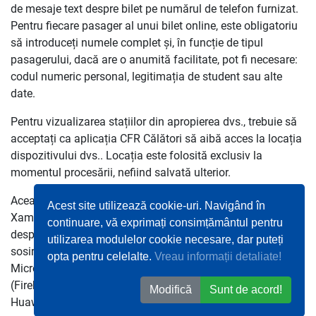
de mesaje text despre bilet pe numărul de telefon furnizat.
Pentru fiecare pasager al unui bilet online, este obligatoriu
să introduceți numele complet și, în funcție de tipul
pasagerului, dacă are o anumită facilitate, pot fi necesare:
codul numeric personal, legitimația de student sau alte
date.
Pentru vizualizarea stațiilor din apropierea dvs., trebuie să
acceptați ca aplicația CFR Călători să aibă acces la locația
dispozitivului dvs.. Locația este folosită exclusiv la
momentul procesării, nefiind salvată ulterior.
Această aplicație este construită folosind tehnologia
Acest site utilizează cookie-uri. Navigând în
Xamarin, furnizată de Microsoft. Pentru a trimite notificări
continuare, vă exprimați consimțământul pentru
despre biletul dvs. (memento despre plecare și despre
utilizarea modulelor cookie necesare, dar puteți
sosire), folosim câteva servicii de la terți, cum ar fi
opta pentru celelalte.
Vreau informații detaliate!
Microsoft Azure Notifications Hub, Google Play Services
(Firebase, Dagger), Apple Push Notifications Service sau
Modifică
Sunt de acord!
Huawei Mobile Services (Push Kit), în funcție de platformă.