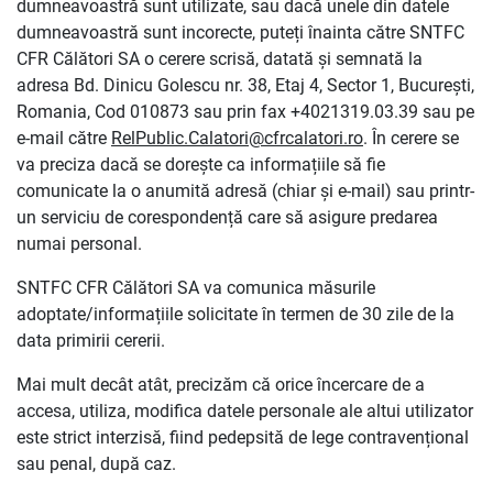
dumneavoastră sunt utilizate, sau dacă unele din datele
dumneavoastră sunt incorecte, puteți înainta către SNTFC
CFR Călători SA o cerere scrisă, datată și semnată la
adresa Bd. Dinicu Golescu nr. 38, Etaj 4, Sector 1, București,
Romania, Cod 010873 sau prin fax +4021319.03.39 sau pe
e-mail către
RelPublic.Calatori@cfrcalatori.ro
. În cerere se
va preciza dacă se dorește ca informațiile să fie
comunicate la o anumită adresă (chiar și e-mail) sau printr-
un serviciu de corespondență care să asigure predarea
numai personal.
SNTFC CFR Călători SA va comunica măsurile
adoptate/informațiile solicitate în termen de 30 zile de la
data primirii cererii.
Mai mult decât atât, precizăm că orice încercare de a
accesa, utiliza, modifica datele personale ale altui utilizator
este strict interzisă, fiind pedepsită de lege contravențional
sau penal, după caz.