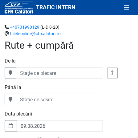
TRAFIC INTERN
+40731990129
(L-D 8-20)
bileteonline@cfrcalatori.ro
Rute + cumpără
De la
Până la
Data plecării