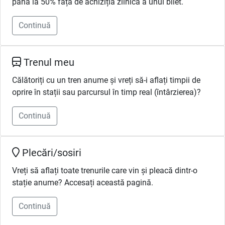
până la 50% față de achiziția zilnică a unui bilet.
Continuă
Trenul meu
Călătoriți cu un tren anume și vreți să-i aflați timpii de
oprire în stații sau parcursul în timp real (întârzierea)?
Continuă
Plecări/sosiri
Vreți să aflați toate trenurile care vin și pleacă dintr-o
stație anume? Accesați această pagină.
Continuă