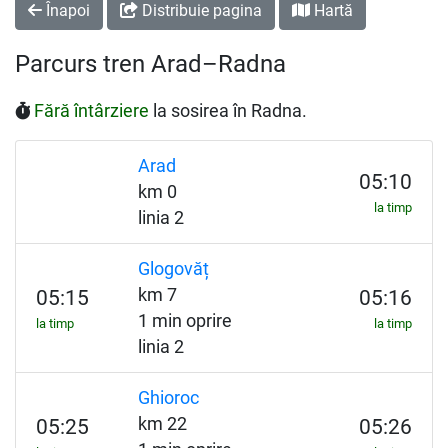
Înapoi
Distribuie pagina
Hartă
Parcurs tren Arad–Radna
Fără întârziere
la sosirea în Radna.
Arad
05:10
km 0
la timp
linia 2
Glogovăț
km 7
05:15
05:16
1 min oprire
la timp
la timp
linia 2
Ghioroc
km 22
05:25
05:26