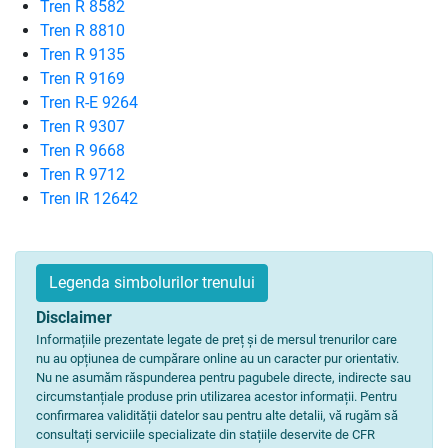
Tren R 8582
Tren R 8810
Tren R 9135
Tren R 9169
Tren R-E 9264
Tren R 9307
Tren R 9668
Tren R 9712
Tren IR 12642
Legenda simbolurilor trenului
Disclaimer
Informațiile prezentate legate de preț și de mersul trenurilor care
nu au opțiunea de cumpărare online au un caracter pur orientativ.
Nu ne asumăm răspunderea pentru pagubele directe, indirecte sau
circumstanțiale produse prin utilizarea acestor informații. Pentru
confirmarea validității datelor sau pentru alte detalii, vă rugăm să
consultați serviciile specializate din stațiile deservite de CFR