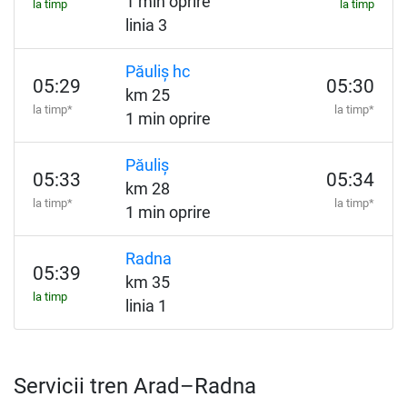
1 min oprire
la timp
la timp
linia 3
Păuliș hc
05:29
05:30
km 25
la timp*
la timp*
1 min oprire
Păuliș
05:33
05:34
km 28
la timp*
la timp*
1 min oprire
Radna
05:39
km 35
la timp
linia 1
Servicii tren Arad–Radna