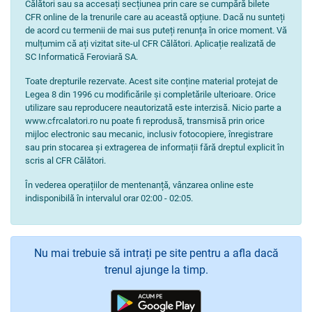
Călători sau sa accesați secțiunea prin care se cumpără bilete
CFR online de la trenurile care au această opțiune. Dacă nu sunteți
de acord cu termenii de mai sus puteți renunța în orice moment. Vă
mulțumim că ați vizitat site-ul CFR Călători. Aplicație realizată de
SC Informatică Feroviară SA.
Toate drepturile rezervate. Acest site conține material protejat de
Legea 8 din 1996 cu modificările și completările ulterioare. Orice
utilizare sau reproducere neautorizată este interzisă. Nicio parte a
www.cfrcalatori.ro nu poate fi reprodusă, transmisă prin orice
mijloc electronic sau mecanic, inclusiv fotocopiere, înregistrare
sau prin stocarea și extragerea de informații fără dreptul explicit în
scris al CFR Călători.
În vederea operațiilor de mentenanță, vânzarea online este
indisponibilă în intervalul orar 02:00 - 02:05.
Nu mai trebuie să intrați pe site pentru a afla dacă
trenul ajunge la timp.