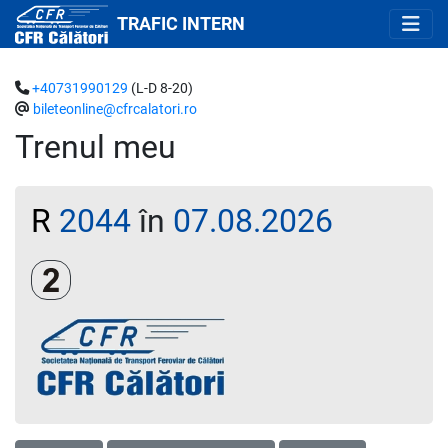
TRAFIC INTERN
+40731990129
(L-D 8-20)
bileteonline@cfrcalatori.ro
Trenul meu
R
2044
în
07.08.2026
Clasa a 2-a