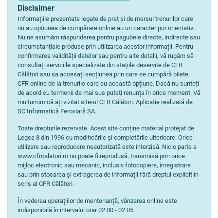
Disclaimer
Informațiile prezentate legate de preț și de mersul trenurilor care
nu au opțiunea de cumpărare online au un caracter pur orientativ.
Nu ne asumăm răspunderea pentru pagubele directe, indirecte sau
circumstanțiale produse prin utilizarea acestor informații. Pentru
confirmarea validității datelor sau pentru alte detalii, vă rugăm să
consultați serviciile specializate din stațiile deservite de CFR
Călători sau sa accesați secțiunea prin care se cumpără bilete
CFR online de la trenurile care au această opțiune. Dacă nu sunteți
de acord cu termenii de mai sus puteți renunța în orice moment. Vă
mulțumim că ați vizitat site-ul CFR Călători. Aplicație realizată de
SC Informatică Feroviară SA.
Toate drepturile rezervate. Acest site conține material protejat de
Legea 8 din 1996 cu modificările și completările ulterioare. Orice
utilizare sau reproducere neautorizată este interzisă. Nicio parte a
www.cfrcalatori.ro nu poate fi reprodusă, transmisă prin orice
mijloc electronic sau mecanic, inclusiv fotocopiere, înregistrare
sau prin stocarea și extragerea de informații fără dreptul explicit în
scris al CFR Călători.
În vederea operațiilor de mentenanță, vânzarea online este
indisponibilă în intervalul orar 02:00 - 02:05.