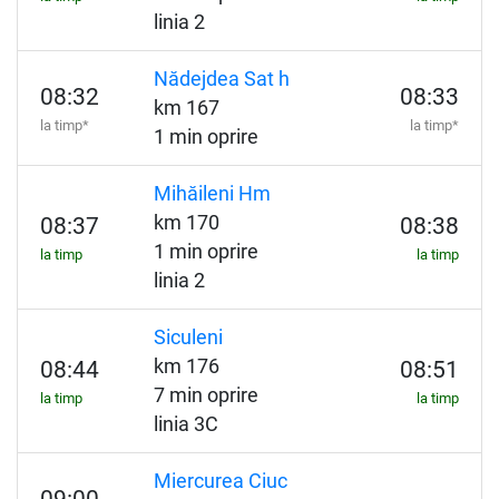
linia 2
Nădejdea Sat h
08:32
08:33
km 167
la timp*
la timp*
1 min oprire
Mihăileni Hm
km 170
08:37
08:38
1 min oprire
la timp
la timp
linia 2
Siculeni
km 176
08:44
08:51
7 min oprire
la timp
la timp
linia 3C
Miercurea Ciuc