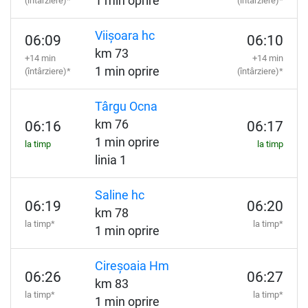
1 min oprire
(întârziere)*
(întârziere)*
Viișoara hc
06:09
06:10
km 73
+14 min
+14 min
1 min oprire
(întârziere)*
(întârziere)*
Târgu Ocna
km 76
06:16
06:17
1 min oprire
la timp
la timp
linia 1
Saline hc
06:19
06:20
km 78
la timp*
la timp*
1 min oprire
Cireșoaia Hm
06:26
06:27
km 83
la timp*
la timp*
1 min oprire