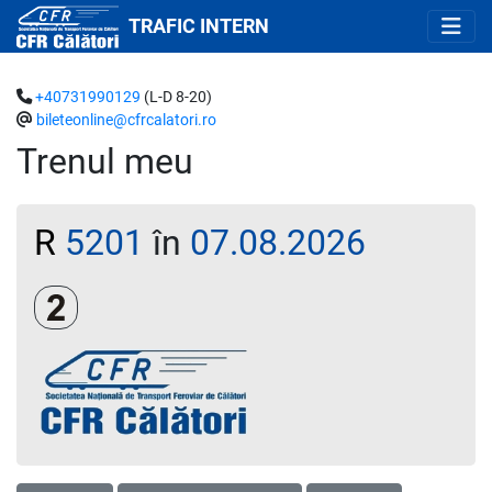
TRAFIC INTERN
+40731990129
(L-D 8-20)
bileteonline@cfrcalatori.ro
Trenul meu
R
5201
în
07.08.2026
Clasa a 2-a