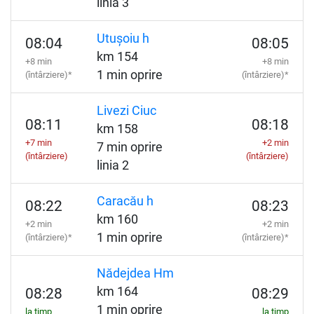
linia 3
Utușoiu h
08:04
08:05
km 154
+8 min
+8 min
1 min oprire
(întârziere)*
(întârziere)*
Livezi Ciuc
08:11
08:18
km 158
+7 min
+2 min
7 min oprire
(întârziere)
(întârziere)
linia 2
Caracău h
08:22
08:23
km 160
+2 min
+2 min
1 min oprire
(întârziere)*
(întârziere)*
Nădejdea Hm
km 164
08:28
08:29
1 min oprire
la timp
la timp