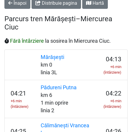
Înapoi
Distribuie pagina
Hartă
Parcurs tren Mărășești–Miercurea
Ciuc
Fără întârziere
la sosirea în Miercurea Ciuc.
Mărășești
04:13
km 0
+6 min
linia 3L
(întârziere)
Pădureni Putna
04:21
04:22
km 6
+6 min
+6 min
1 min oprire
(întârziere)
(întârziere)
linia 2
Călimănești Vrancea
04:25
04:26