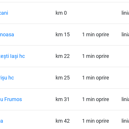
cani
km 0
lin
inoasa
km 15
1 min oprire
lin
ești Iași hc
km 22
1 min oprire
rișu hc
km 25
1 min oprire
gu Frumos
km 31
1 min oprire
lin
ca
km 42
1 min oprire
lin