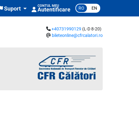
CONTUL MEU
RO
EN
Suport
Autentificare
+40731990129
(L-D 8-20)
bileteonline@cfrcalatori.ro