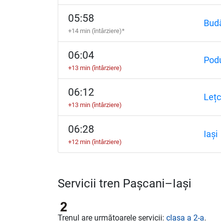
05:58
Budă
+14 min (întârziere)*
06:04
Podu
+13 min (întârziere)
06:12
Lețc
+13 min (întârziere)
06:28
Iași
+12 min (întârziere)
Servicii tren Pașcani–Iași
Trenul are următoarele servicii:
clasa a 2-a
.