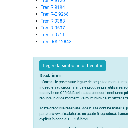
Tren R 9120
Tren R 9194
Tren R-E 9268
Tren R 9383
Tren R 9537
Tren R 9711
Tren IRA 12842
Legenda simbolurilor trenului
Disclaimer
Informațiile prezentate legate de preț și de mersul tre
indirecte sau circumstanțiale produse prin utilizarea aces
deservite de CFR Călători sau sa accesați secțiunea pri
renunța în orice moment. Vă mulțumim că ați vizitat site
Toate drepturile rezervate. Acest site conține material p
parte a www.cfrcalatori.ro nu poate fi reprodusă, transm
explicit în scris al CFR Călători.