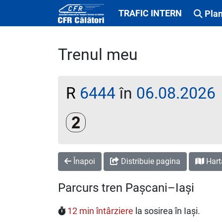
TRAFIC INTERN
Plan
Trenul meu
R
6444
în
06.08.2026
Clasa a 2-a
Înapoi
Distribuie pagina
Hart
Parcurs tren Pașcani–Iași
12 min întârziere
la sosirea în Iași.