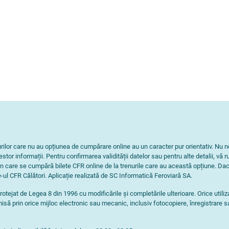
nurilor care nu au opțiunea de cumpărare online au un caracter pur orientativ. 
tor informații. Pentru confirmarea validității datelor sau pentru alte detalii, vă r
n care se cumpără bilete CFR online de la trenurile care au această opțiune. Dac
-ul CFR Călători. Aplicație realizată de SC Informatică Feroviară SA.
rotejat de Legea 8 din 1996 cu modificările și completările ulterioare. Orice utili
isă prin orice mijloc electronic sau mecanic, inclusiv fotocopiere, înregistrare s