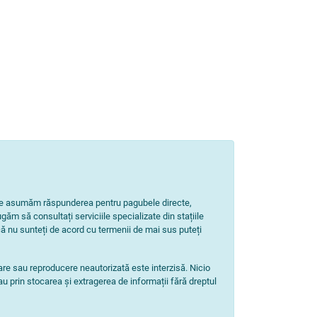
Nu ne asumăm răspunderea pentru pagubele directe,
ugăm să consultați serviciile specializate din stațiile
ă nu sunteți de acord cu termenii de mai sus puteți
zare sau reproducere neautorizată este interzisă. Nicio
au prin stocarea și extragerea de informații fără dreptul