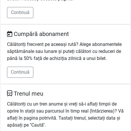
Continuă
Cumpără abonament
Călătoriți frecvent pe aceeași rută? Alege abonamentele
săptămânale sau lunare și puteți călători cu reduceri de
până la 50% față de achiziția zilnică a unui bilet.
Continuă
Trenul meu
Călătoriți cu un tren anume și vreți să-i aflați timpii de
oprire în stații sau parcursul în timp real (întârzierea)? Vă
aflați în pagina potrivită. Tastați trenul, selectați data și
apăsați pe "Caută".