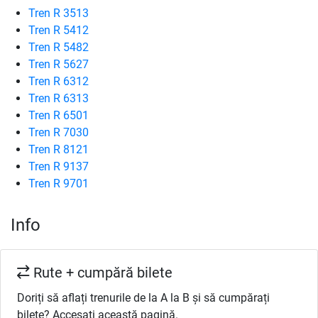
Tren R 3513
Tren R 5412
Tren R 5482
Tren R 5627
Tren R 6312
Tren R 6313
Tren R 6501
Tren R 7030
Tren R 8121
Tren R 9137
Tren R 9701
Info
Rute + cumpără bilete
Doriți să aflați trenurile de la A la B și să cumpărați
bilete? Accesați această pagină.