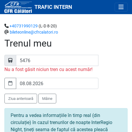
TRAFIC INTERN
+40731990129
(L-D 8-20)
bileteonline@cfrcalatori.ro
Trenul meu
Nu a fost găsit niciun tren cu acest număr!
Ziua anterioară
Mâine
Pentru a vedea informațiile în timp real (din
circulație) în cazul trenurilor de noapte InterRegio
Night, țineți seama de faptul că acestea pleacă