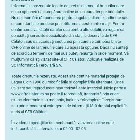
Informațiile prezentate legate de preț și de mersul trenurilor care
nu au opțiunea de cumpărare online au un caracter pur orientativ.
Nu ne asumăm răspunderea pentru pagubele directe, indirecte sau
circumstanțiale produse prin utilizarea acestor informații. Pentru
confirmarea validității datelor sau pentru alte detalii, vă rugăm să
consultați serviciile specializate din stațiile deservite de CFR
Călători sau sa accesați secțiunea prin care se cumpără bilete
CFR online de la trenurile care au această opțiune. Dacă nu sunteți
de acord cu termenii de mai sus puteți renunța în orice moment. Vă
mulțumim că ați vizitat site-ul CFR Călători. Aplicație realizată de
SC Informatică Feroviară SA.
Toate drepturile rezervate. Acest site conține material protejat de
Legea 8 din 1996 cu modificările și completările ulterioare. Orice
utilizare sau reproducere neautorizată este interzisă. Nicio parte a
www.cfrcalatori.ro nu poate fi reprodusă, transmisă prin orice
mijloc electronic sau mecanic, inclusiv fotocopiere, înregistrare
sau prin stocarea și extragerea de informații fără dreptul explicit în
scris al CFR Călători.
În vederea operațiilor de mentenanță, vânzarea online este
indisponibilă în intervalul orar 02:00 - 02:05.