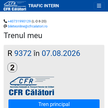
TRAFIC INTERN
+40731990129
(L-D 8-20)
bileteonline@cfrcalatori.ro
Trenul meu
R
9372
în
07.08.2026
Clasa a 2-a
Tren principal