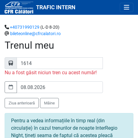
TRAFIC INTERN
+40731990129
(L-D 8-20)
bileteonline@cfrcalatori.ro
Trenul meu
Nu a fost găsit niciun tren cu acest număr!
Ziua anterioară
Mâine
Pentru a vedea informațiile în timp real (din
circulație) în cazul trenurilor de noapte InterRegio
Night, țineți seama de faptul că acestea pleacă