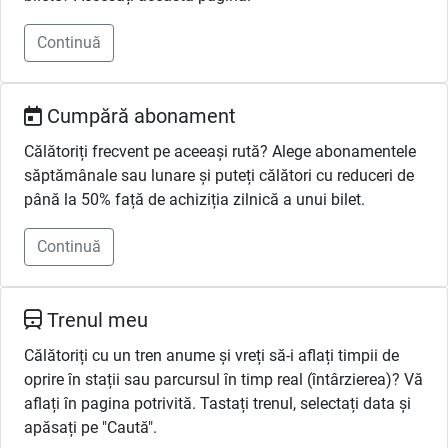
Continuă
Cumpără abonament
Călătoriți frecvent pe aceeași rută? Alege abonamentele
săptămânale sau lunare și puteți călători cu reduceri de
până la 50% față de achiziția zilnică a unui bilet.
Continuă
Trenul meu
Călătoriți cu un tren anume și vreți să-i aflați timpii de
oprire în stații sau parcursul în timp real (întârzierea)? Vă
aflați în pagina potrivită. Tastați trenul, selectați data și
apăsați pe "Caută".