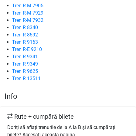
Tren R-M 7905
Tren R-M 7929
Tren R-M 7932
Tren R 8340
Tren R 8592
Tren R 9163
Tren R-E 9210
Tren R 9341
Tren R 9349
Tren R 9625
Tren R 13511
Info
Rute + cumpără bilete
Doriți să aflați trenurile de la A la B și să cumpărați
bilete? Accesați această pagină.