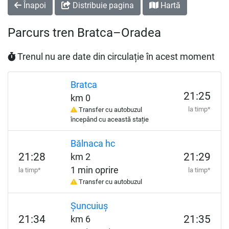
Înapoi
Distribuie pagina
Hartă
Parcurs tren Bratca–Oradea
Trenul nu are date din circulație în acest moment
Bratca
21:25
km 0
la timp*
Transfer cu autobuzul
începând cu această stație
Bălnaca hc
21:28
21:29
km 2
1 min oprire
la timp*
la timp*
Transfer cu autobuzul
Șuncuiuș
21:34
21:35
km 6