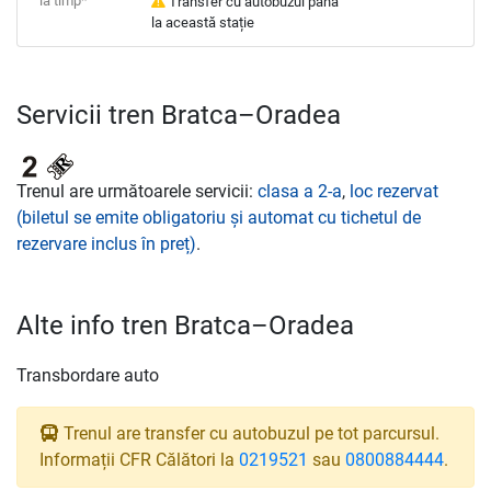
la timp*
Transfer cu autobuzul până
la această stație
Servicii tren Bratca–Oradea
Trenul are următoarele servicii:
clasa a 2-a
,
loc rezervat
(biletul se emite obligatoriu și automat cu tichetul de
rezervare inclus în preț)
.
Alte info tren Bratca–Oradea
Transbordare auto
Trenul are transfer cu autobuzul pe tot parcursul.
Informații CFR Călători la
0219521
sau
0800884444
.