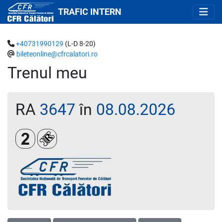
TRAFIC INTERN
+40731990129
(L-D 8-20)
bileteonline@cfrcalatori.ro
Trenul meu
RA
3647
în
08.08.2026
Clasa a 2-a
Loc rezervat (biletul se emite obligatoriu și auto