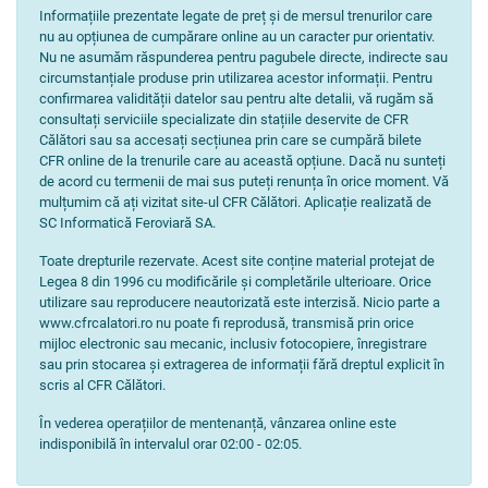
Informațiile prezentate legate de preț și de mersul trenurilor care
nu au opțiunea de cumpărare online au un caracter pur orientativ.
Nu ne asumăm răspunderea pentru pagubele directe, indirecte sau
circumstanțiale produse prin utilizarea acestor informații. Pentru
confirmarea validității datelor sau pentru alte detalii, vă rugăm să
consultați serviciile specializate din stațiile deservite de CFR
Călători sau sa accesați secțiunea prin care se cumpără bilete
CFR online de la trenurile care au această opțiune. Dacă nu sunteți
de acord cu termenii de mai sus puteți renunța în orice moment. Vă
mulțumim că ați vizitat site-ul CFR Călători. Aplicație realizată de
SC Informatică Feroviară SA.
Toate drepturile rezervate. Acest site conține material protejat de
Legea 8 din 1996 cu modificările și completările ulterioare. Orice
utilizare sau reproducere neautorizată este interzisă. Nicio parte a
www.cfrcalatori.ro nu poate fi reprodusă, transmisă prin orice
mijloc electronic sau mecanic, inclusiv fotocopiere, înregistrare
sau prin stocarea și extragerea de informații fără dreptul explicit în
scris al CFR Călători.
În vederea operațiilor de mentenanță, vânzarea online este
indisponibilă în intervalul orar 02:00 - 02:05.