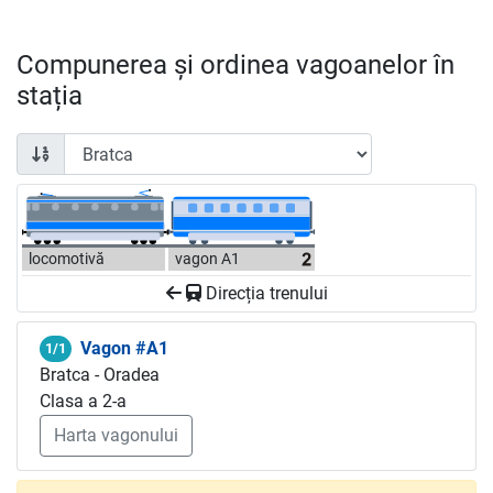
Compunerea și ordinea vagoanelor în
stația
locomotivă
vagon A1
Direcția trenului
Vagon #A1
1/1
Bratca - Oradea
Clasa a 2-a
Harta vagonului