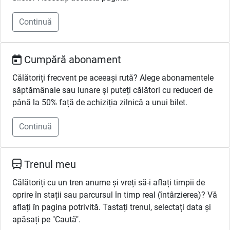
Continuă
Cumpără abonament
Călătoriți frecvent pe aceeași rută? Alege abonamentele
săptămânale sau lunare și puteți călători cu reduceri de
până la 50% față de achiziția zilnică a unui bilet.
Continuă
Trenul meu
Călătoriți cu un tren anume și vreți să-i aflați timpii de
oprire în stații sau parcursul în timp real (întârzierea)? Vă
aflați în pagina potrivită. Tastați trenul, selectați data și
apăsați pe "Caută".