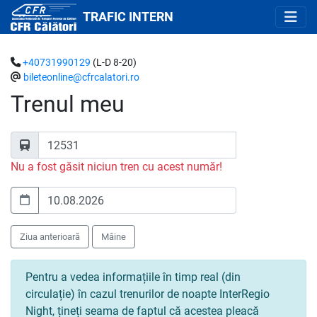
TRAFIC INTERN
+40731990129
(L-D 8-20)
bileteonline@cfrcalatori.ro
Trenul meu
Nu a fost găsit niciun tren cu acest număr!
Ziua anterioară
Mâine
Pentru a vedea informațiile în timp real (din
circulație) în cazul trenurilor de noapte InterRegio
Night, țineți seama de faptul că acestea pleacă