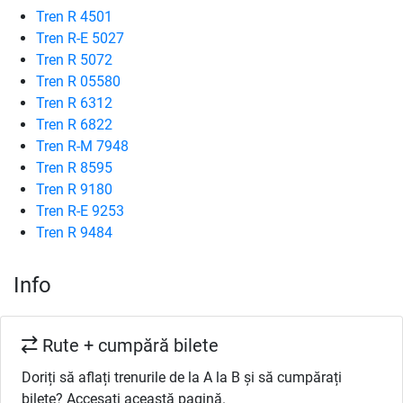
Tren R 4501
Tren R-E 5027
Tren R 5072
Tren R 05580
Tren R 6312
Tren R 6822
Tren R-M 7948
Tren R 8595
Tren R 9180
Tren R-E 9253
Tren R 9484
Info
Rute + cumpără bilete
Doriți să aflați trenurile de la A la B și să cumpărați
bilete? Accesați această pagină.