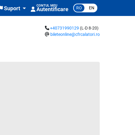
CONTUL MEU
RO
EN
Suport
Autentificare
+40731990129
(L-D 8-20)
bileteonline@cfrcalatori.ro