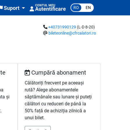
CONTUL MEU
RO
EN
Suport
Autentificare
+40731990129
(L-D 8-20)
bileteonline@cfrcalatori.ro
te
Cumpără abonament
Călătoriți frecvent pe aceeași
na
rută? Alege abonamentele
ata și
săptămânale sau lunare și puteți
călători cu reduceri de până la
.
50% față de achiziția zilnică a
unui bilet.