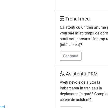
Trenul meu
Călătoriți cu un tren anume 
vreți să-i aflați timpii de opri
stații sau parcursul în timp r
(întârzierea)?
Continuă
Asistență PRM
Aveți nevoie de ajutor la
îmbarcarea în tren sau la
deplasarea în gară? Complet
cerere de asistență.
ord