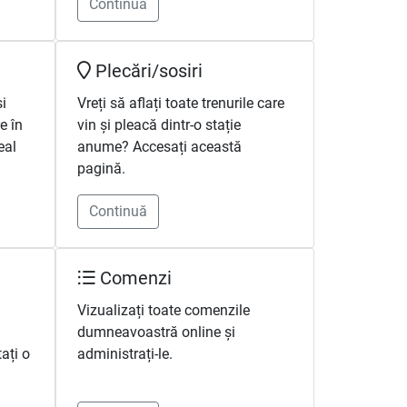
Continuă
Plecări/sosiri
și
Vreți să aflați toate trenurile care
re în
vin și pleacă dintr-o stație
eal
anume? Accesați această
pagină.
Continuă
Comenzi
Vizualizați toate comenzile
dumneavoastră online și
ați o
administrați-le.