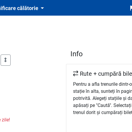
ificare călătorie
Info
Rute + cumpără bile
Pentru a afla trenurile dintr-o
stație în alta, sunteți în pagi
potrivită. Alegeți stațiile și d
apăsați pe "Caută". Selectați
trenul dorit și cumpărați bilet
 zile!