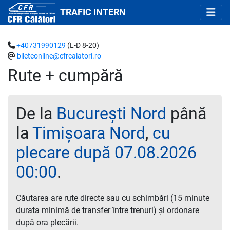
TRAFIC INTERN
+40731990129
(L-D 8-20)
bileteonline@cfrcalatori.ro
Rute + cumpără
De la
București Nord
până
la
Timișoara Nord
,
cu
plecare după 07.08.2026
00:00
.
Căutarea are rute directe sau cu schimbări (15 minute
durata minimă de transfer între trenuri) și ordonare
după ora plecării.