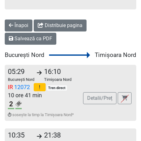
Înapoi
Distribuie pagina
Salvează ca PDF
București Nord
Timișoara Nord
05:29
16:10
București Nord
Timișoara Nord
IR
12072
Tren direct
10 ore 41 min
Detalii/Preț
Clasa a 2-a
Loc rezervat (biletul se emite obligatoriu și auto
sosește la timp la Timișoara Nord*
10:35
21:38