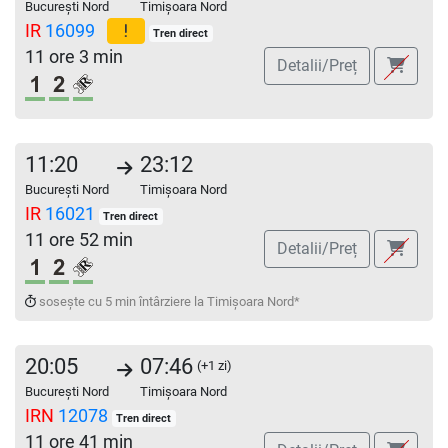
București Nord
Timișoara Nord
IR
16099
Tren direct
11 ore 3 min
Detalii/Preț
Clasa 1
Clasa a 2-a
Loc rezervat (biletul se emite obligatoriu și a
11:20
23:12
București Nord
Timișoara Nord
IR
16021
Tren direct
11 ore 52 min
Detalii/Preț
Clasa 1
Clasa a 2-a
Loc rezervat (biletul se emite obligatoriu și a
sosește cu 5 min întârziere la Timișoara Nord*
20:05
07:46
(+1 zi)
București Nord
Timișoara Nord
IRN
12078
Tren direct
11 ore 41 min