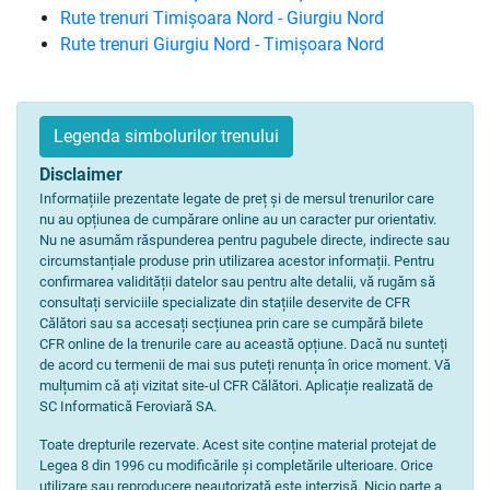
Rute trenuri Timișoara Nord - Giurgiu Nord
Rute trenuri Giurgiu Nord - Timișoara Nord
Legenda simbolurilor trenului
Disclaimer
Informațiile prezentate legate de preț și de mersul trenurilor care
nu au opțiunea de cumpărare online au un caracter pur orientativ.
Nu ne asumăm răspunderea pentru pagubele directe, indirecte sau
circumstanțiale produse prin utilizarea acestor informații. Pentru
confirmarea validității datelor sau pentru alte detalii, vă rugăm să
consultați serviciile specializate din stațiile deservite de CFR
Călători sau sa accesați secțiunea prin care se cumpără bilete
CFR online de la trenurile care au această opțiune. Dacă nu sunteți
de acord cu termenii de mai sus puteți renunța în orice moment. Vă
mulțumim că ați vizitat site-ul CFR Călători. Aplicație realizată de
SC Informatică Feroviară SA.
Toate drepturile rezervate. Acest site conține material protejat de
Legea 8 din 1996 cu modificările și completările ulterioare. Orice
utilizare sau reproducere neautorizată este interzisă. Nicio parte a