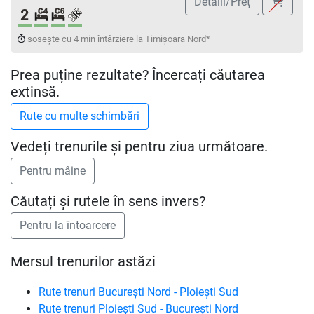
Detalii/Preț
Clasa a 2-a
Cușetă 4 paturi
Cușetă 6 paturi
Loc rezervat (biletul se emite obligatoriu ș
sosește cu 4 min întârziere la Timișoara Nord*
Prea puține rezultate? Încercați căutarea
extinsă.
Vedeți trenurile și pentru ziua următoare.
Căutați și rutele în sens invers?
Mersul trenurilor astăzi
Rute trenuri București Nord - Ploiești Sud
Rute trenuri Ploiești Sud - București Nord