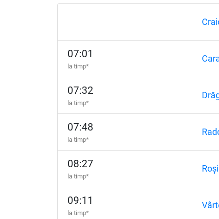
Crai
07:01
Cara
la timp*
07:32
Drăg
la timp*
07:48
Rado
la timp*
08:27
Roși
la timp*
09:11
Vârt
la timp*