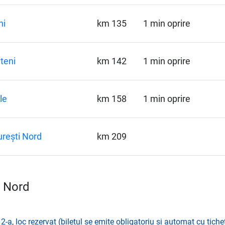
ni
km 135
1 min oprire
teni
km 142
1 min oprire
le
km 158
1 min oprire
rești Nord
km 209
i Nord
 2-a
,
loc rezervat (biletul se emite obligatoriu și automat cu tichet