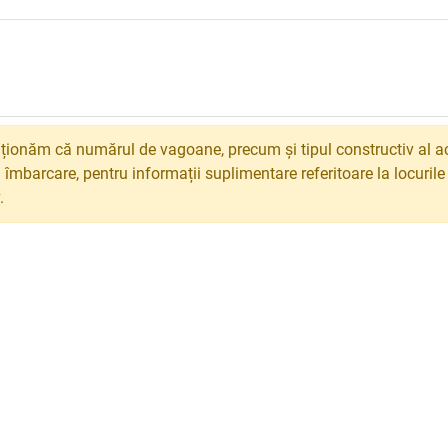
ionăm că numărul de vagoane, precum și tipul constructiv al ac
 îmbarcare, pentru informații suplimentare referitoare la locuril
.