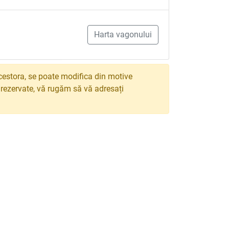
Harta vagonului
estora, se poate modifica din motive
e rezervate, vă rugăm să vă adresați