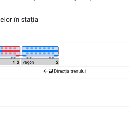
lor în stația
vagon 1
Direcția trenului