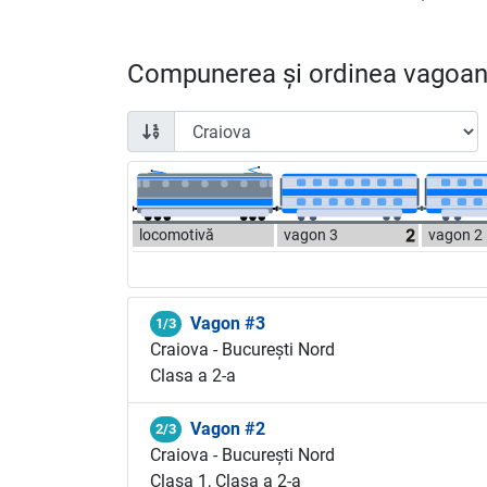
Compunerea și ordinea vagoane
locomotivă
vagon 3
vagon 2
Vagon #3
1/3
Craiova - București Nord
Clasa a 2-a
Vagon #2
2/3
Craiova - București Nord
Clasa 1, Clasa a 2-a