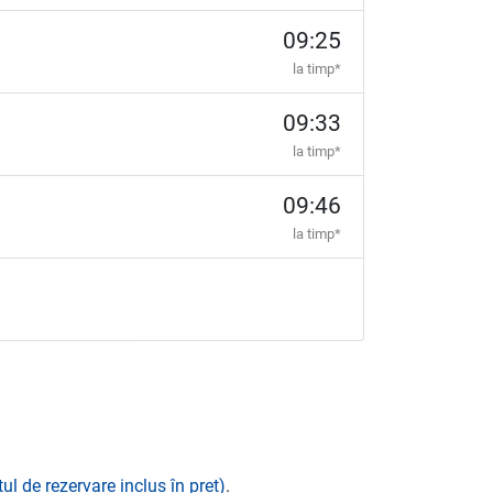
09:25
la timp*
09:33
la timp*
09:46
la timp*
ul de rezervare inclus în preț)
.