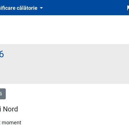
ificare călătorie
6
te obligatoriu și automat cu tichetul de rezervare inclus în preț)
ă
i Nord
est moment