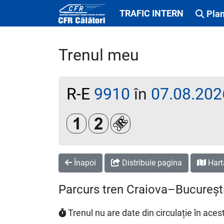
TRAFIC INTERN
Plan
Trenul meu
R-E
9910
în
07.08.202
Clasa 1
Clasa a 2-a
Loc rezervat (biletul se emi
Înapoi
Distribuie pagina
Hart
Parcurs tren Craiova–Bucureșt
Trenul nu are date din circulație în ac