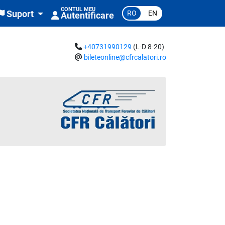
CONTUL MEU
RO
EN
Suport
Autentificare
+40731990129
(L-D 8-20)
bileteonline@cfrcalatori.ro