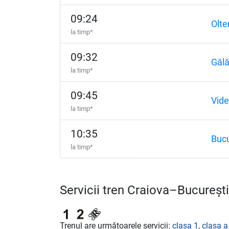
09:24
Olte
la timp*
09:32
Gălă
la timp*
09:45
Vide
la timp*
10:35
Bucu
la timp*
Servicii tren Craiova–Bucureșt
Trenul are următoarele servicii:
clasa 1
,
clasa a