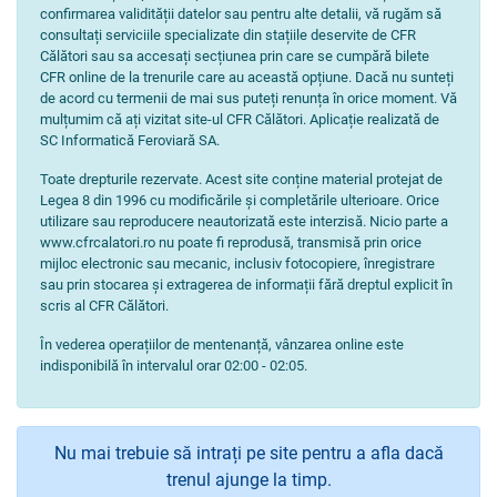
confirmarea validității datelor sau pentru alte detalii, vă rugăm să
consultați serviciile specializate din stațiile deservite de CFR
Călători sau sa accesați secțiunea prin care se cumpără bilete
CFR online de la trenurile care au această opțiune. Dacă nu sunteți
de acord cu termenii de mai sus puteți renunța în orice moment. Vă
mulțumim că ați vizitat site-ul CFR Călători. Aplicație realizată de
SC Informatică Feroviară SA.
Toate drepturile rezervate. Acest site conține material protejat de
Legea 8 din 1996 cu modificările și completările ulterioare. Orice
utilizare sau reproducere neautorizată este interzisă. Nicio parte a
www.cfrcalatori.ro nu poate fi reprodusă, transmisă prin orice
mijloc electronic sau mecanic, inclusiv fotocopiere, înregistrare
sau prin stocarea și extragerea de informații fără dreptul explicit în
scris al CFR Călători.
În vederea operațiilor de mentenanță, vânzarea online este
indisponibilă în intervalul orar 02:00 - 02:05.
Nu mai trebuie să intrați pe site pentru a afla dacă
trenul ajunge la timp.