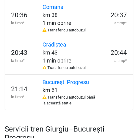
Comana
20:36
20:37
km 38
1 min oprire
la timp*
la timp*
Transfer cu autobuzul
Grădiștea
20:43
20:44
km 43
1 min oprire
la timp*
la timp*
Transfer cu autobuzul
București Progresu
21:14
km 61
la timp*
Transfer cu autobuzul până
la această stație
Servicii tren Giurgiu–București
Progresu