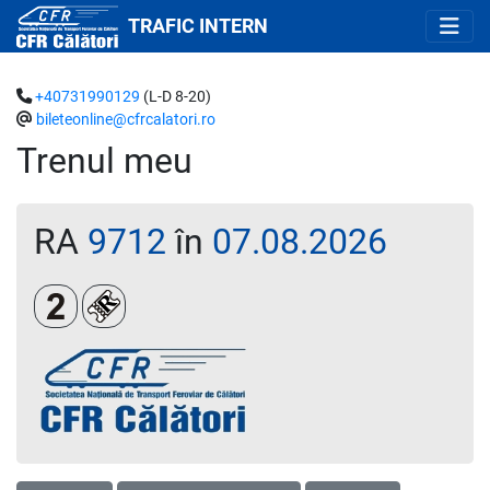
TRAFIC INTERN
+40731990129
(L-D 8-20)
bileteonline@cfrcalatori.ro
Trenul meu
RA
9712
în
07.08.2026
Clasa a 2-a
Loc rezervat (biletul se emite obligatoriu și auto