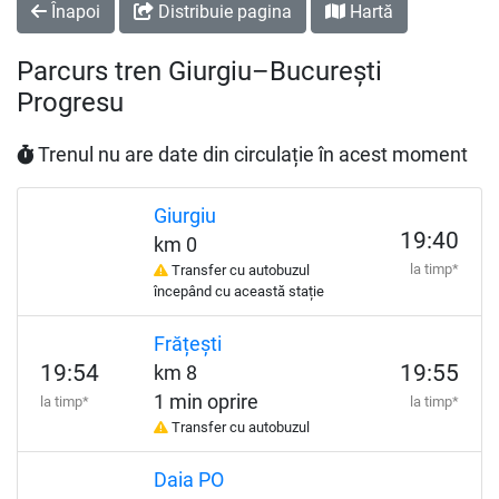
Înapoi
Distribuie pagina
Hartă
Parcurs tren Giurgiu–București
Progresu
Trenul nu are date din circulație în acest moment
Giurgiu
19:40
km 0
la timp*
Transfer cu autobuzul
începând cu această stație
Frățești
19:54
19:55
km 8
1 min oprire
la timp*
la timp*
Transfer cu autobuzul
Daia PO