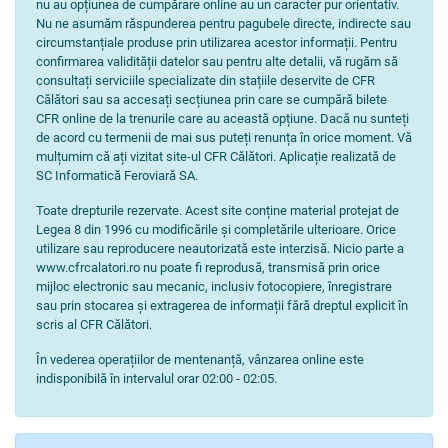
nu au opțiunea de cumpărare online au un caracter pur orientativ.
Nu ne asumăm răspunderea pentru pagubele directe, indirecte sau
circumstanțiale produse prin utilizarea acestor informații. Pentru
confirmarea validității datelor sau pentru alte detalii, vă rugăm să
consultați serviciile specializate din stațiile deservite de CFR
Călători sau sa accesați secțiunea prin care se cumpără bilete
CFR online de la trenurile care au această opțiune. Dacă nu sunteți
de acord cu termenii de mai sus puteți renunța în orice moment. Vă
mulțumim că ați vizitat site-ul CFR Călători. Aplicație realizată de
SC Informatică Feroviară SA.
Toate drepturile rezervate. Acest site conține material protejat de
Legea 8 din 1996 cu modificările și completările ulterioare. Orice
utilizare sau reproducere neautorizată este interzisă. Nicio parte a
www.cfrcalatori.ro nu poate fi reprodusă, transmisă prin orice
mijloc electronic sau mecanic, inclusiv fotocopiere, înregistrare
sau prin stocarea și extragerea de informații fără dreptul explicit în
scris al CFR Călători.
În vederea operațiilor de mentenanță, vânzarea online este
indisponibilă în intervalul orar 02:00 - 02:05.