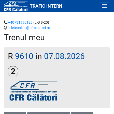
TRAFIC INTERN
+40731990129
(L-D 8-20)
bileteonline@cfrcalatori.ro
Trenul meu
R
9610
în
07.08.2026
Clasa a 2-a