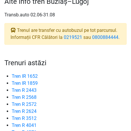
Alte info tren Buziaș–Lugoj
Transb.auto 02.06-31.08
Trenul are transfer cu autobuzul pe tot parcursul.
Informații CFR Călători la
0219521
sau
0800884444
.
Trenuri astăzi
Tren IR 1652
Tren IR 1859
Tren R 2443
Tren R 2568
Tren R 2572
Tren R 2624
Tren R 3512
Tren R 4041