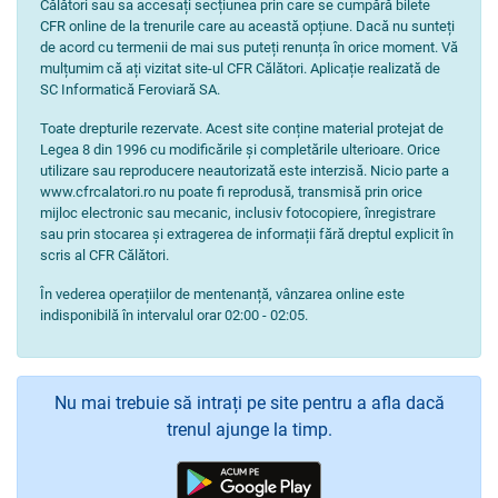
Călători sau sa accesați secțiunea prin care se cumpără bilete
CFR online de la trenurile care au această opțiune. Dacă nu sunteți
de acord cu termenii de mai sus puteți renunța în orice moment. Vă
mulțumim că ați vizitat site-ul CFR Călători. Aplicație realizată de
SC Informatică Feroviară SA.
Toate drepturile rezervate. Acest site conține material protejat de
Legea 8 din 1996 cu modificările și completările ulterioare. Orice
utilizare sau reproducere neautorizată este interzisă. Nicio parte a
www.cfrcalatori.ro nu poate fi reprodusă, transmisă prin orice
mijloc electronic sau mecanic, inclusiv fotocopiere, înregistrare
sau prin stocarea și extragerea de informații fără dreptul explicit în
scris al CFR Călători.
În vederea operațiilor de mentenanță, vânzarea online este
indisponibilă în intervalul orar 02:00 - 02:05.
Nu mai trebuie să intrați pe site pentru a afla dacă
trenul ajunge la timp.