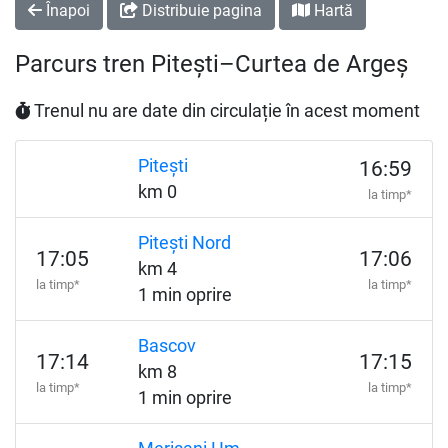
Înapoi
Distribuie pagina
Hartă
Parcurs tren Pitești–Curtea de Argeș
Trenul nu are date din circulație în acest moment
Pitești
16:59
km 0
la timp*
Pitești Nord
17:05
17:06
km 4
la timp*
la timp*
1 min oprire
Bascov
17:14
17:15
km 8
la timp*
la timp*
1 min oprire