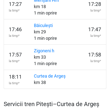
Merișani Hm
17:27
17:28
km 18
la timp*
la timp*
1 min oprire
Băiculești
17:46
17:47
km 29
la timp*
la timp*
1 min oprire
Zigoneni h
17:57
17:58
km 33
la timp*
la timp*
1 min oprire
Curtea de Argeș
18:11
km 38
la timp*
Servicii tren Pitești–Curtea de Argeș