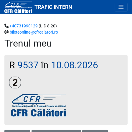
TRAFIC INTERN
+40731990129
(L-D 8-20)
bileteonline@cfrcalatori.ro
Trenul meu
R
9537
în
10.08.2026
Clasa a 2-a