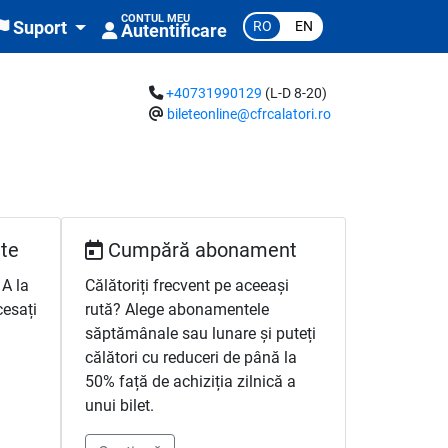
CONTUL MEU
RO
EN
Suport
Autentificare
+40731990129
(L-D 8-20)
bileteonline@cfrcalatori.ro
te
Cumpără abonament
 A la
Călătoriți frecvent pe aceeași
cesați
rută? Alege abonamentele
săptămânale sau lunare și puteți
călători cu reduceri de până la
50% față de achiziția zilnică a
unui bilet.