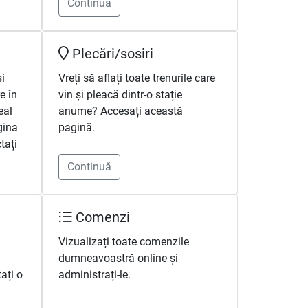
Continuă
Plecări/sosiri
și
Vreți să aflați toate trenurile care
re în
vin și pleacă dintr-o stație
eal
anume? Accesați această
gina
pagină.
tați
Continuă
Comenzi
Vizualizați toate comenzile
dumneavoastră online și
ați o
administrați-le.