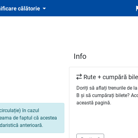
ificare călătorie
Info
Rute + cumpără bile
Doriți să aflați trenurile de la
B și să cumpărați bilete? Ac
această pagină.
circulație) în cazul
 seama de faptul că acestea
daristică anterioară.