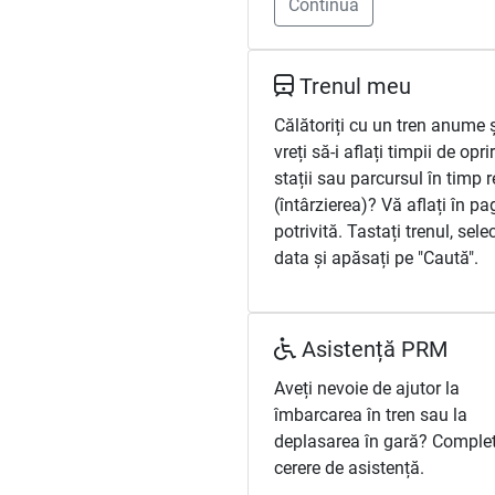
Continuă
Trenul meu
Călătoriți cu un tren anume 
vreți să-i aflați timpii de opri
stații sau parcursul în timp r
(întârzierea)? Vă aflați în pa
potrivită. Tastați trenul, selec
data și apăsați pe "Caută".
Asistență PRM
Aveți nevoie de ajutor la
îmbarcarea în tren sau la
deplasarea în gară? Complet
cerere de asistență.