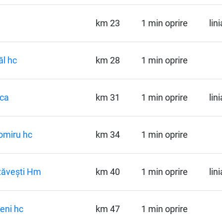
km 23
1 min oprire
lin
ăl hc
km 28
1 min oprire
ca
km 31
1 min oprire
lin
omiru hc
km 34
1 min oprire
zăvești Hm
km 40
1 min oprire
lin
eni hc
km 47
1 min oprire