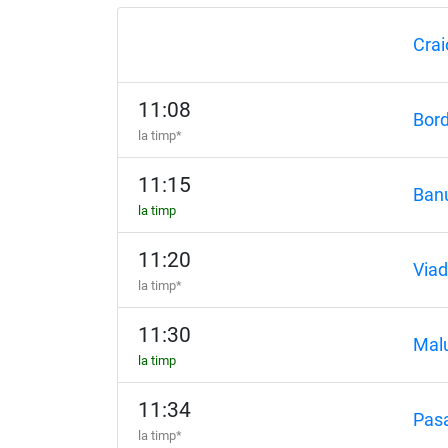
Crai
11:08
Bord
la timp*
11:15
Ban
la timp
11:20
Viad
la timp*
11:30
Mal
la timp
11:34
Pasa
la timp*