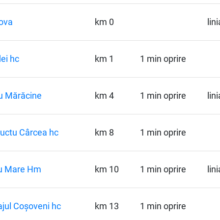
ova
km 0
lin
ei hc
km 1
1 min oprire
u Mărăcine
km 4
1 min oprire
lin
uctu Cârcea hc
km 8
1 min oprire
u Mare Hm
km 10
1 min oprire
lin
jul Coșoveni hc
km 13
1 min oprire