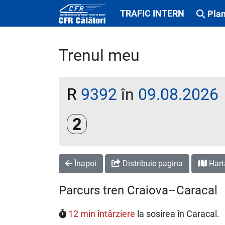
TRAFIC INTERN
Plan
Trenul meu
R
9392
în
09.08.2026
Clasa a 2-a
Înapoi
Distribuie pagina
Hart
Parcurs tren Craiova–Caracal
12 min întârziere
la sosirea în Caracal.