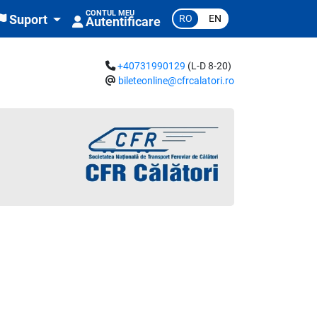
CONTUL MEU
RO
EN
Suport
Autentificare
+40731990129
(L-D 8-20)
bileteonline@cfrcalatori.ro