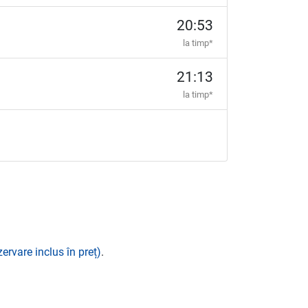
20:53
la timp*
21:13
la timp*
zervare inclus în preț)
.