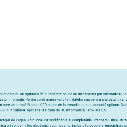
nurilor care nu au opțiunea de cumpărare online au un caracter pur orientativ. 
tor informații. Pentru confirmarea validității datelor sau pentru alte detalii, vă r
n care se cumpără bilete CFR online de la trenurile care au această opțiune. Dac
-ul CFR Călători. Aplicație realizată de SC Informatică Feroviară SA.
rotejat de Legea 8 din 1996 cu modificările și completările ulterioare. Orice utili
isă prin orice mijloc electronic sau mecanic, inclusiv fotocopiere, înregistrare s