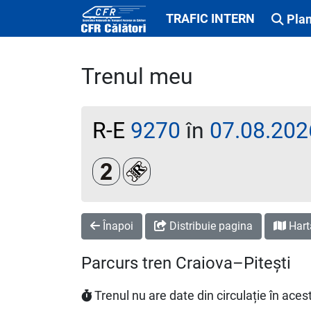
TRAFIC INTERN
Plan
Trenul meu
R-E
9270
în
07.08.202
Clasa a 2-a
Loc rezervat (biletul se emite obl
Înapoi
Distribuie pagina
Hart
Parcurs tren Craiova–Pitești
Trenul nu are date din circulație în ac