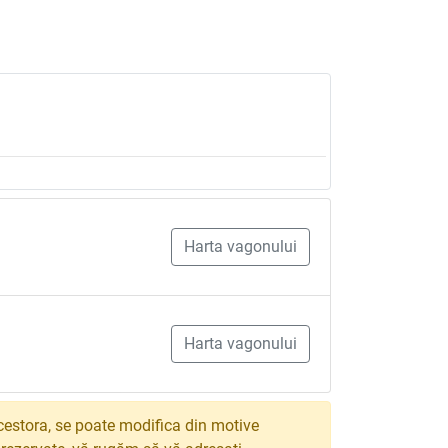
Harta vagonului
Harta vagonului
estora, se poate modifica din motive