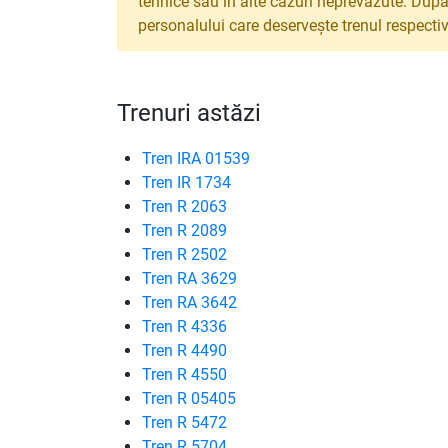
tehnice sau în alte cazuri neprevăzute. După
personalului care deservește trenul respectiv
Trenuri astăzi
Tren IRA 01539
Tren IR 1734
Tren R 2063
Tren R 2089
Tren R 2502
Tren RA 3629
Tren RA 3642
Tren R 4336
Tren R 4490
Tren R 4550
Tren R 05405
Tren R 5472
Tren R 5704