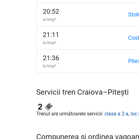
20:52
Stol
la timp*
21:11
Cost
la timp*
21:36
Pite
la timp*
Servicii tren Craiova–Pitești
Trenul are următoarele servicii:
clasa a 2-a
,
loc 
Compunerea și ordinea vagoane