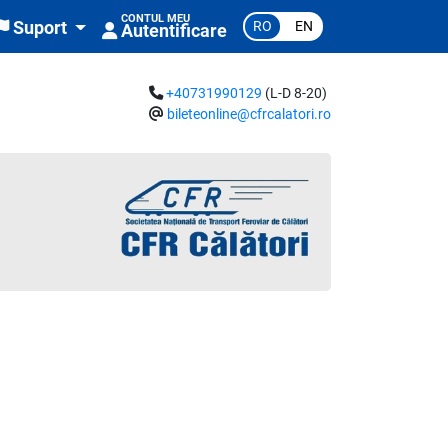
CONTUL MEU
RO
EN
Suport
Autentificare
+40731990129
(L-D 8-20)
bileteonline@cfrcalatori.ro