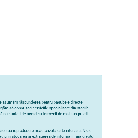
Nu ne asumăm răspunderea pentru pagubele directe,
ugăm să consultați serviciile specializate din stațiile
ă nu sunteți de acord cu termenii de mai sus puteți
zare sau reproducere neautorizată este interzisă. Nicio
au prin stocarea și extragerea de informații fără dreptul