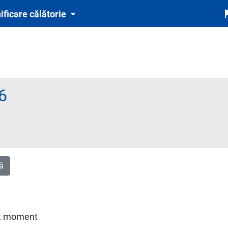
ificare călătorie
6
igatoriu și automat cu tichetul de rezervare inclus în preț)
ă
est moment