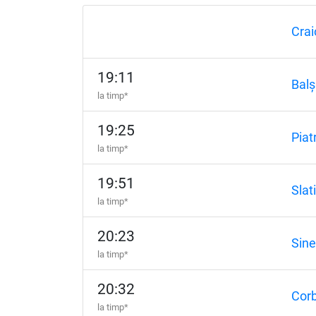
Crai
19:11
Balș
la timp*
19:25
Piat
la timp*
19:51
Slat
la timp*
20:23
Sine
la timp*
20:32
Cor
la timp*