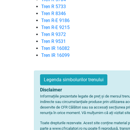
Tren R 5733
Tren R 8346
Tren R-E 9186
Tren R-E 9215
Tren R 9372
Tren R 9531
Tren IR 16082
Tren IR 16099
Legenda simbolurilor trenului
Disclaimer
Informațiile prezentate legate de preț și de mersul tre
indirecte sau circumstanțiale produse prin utilizarea aces
deservite de CFR Călători sau sa accesați secțiunea pri
renunța în orice moment. Vă mulțumim că ați vizitat site
Toate drepturile rezervate. Acest site conține material p
parte a www.cfrcalatori.ro nu poate fi reprodusă, transm