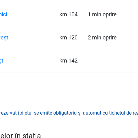
nici
km 104
1 min oprire
ești
km 120
2 min oprire
ști
km 142
rezervat (biletul se emite obligatoriu și automat cu tichetul de re
lor în stația