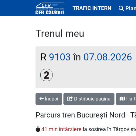
TRAFIC INTERN
Plan
Trenul meu
R
9103
în
07.08.2026
Clasa a 2-a
Înapoi
Distribuie pagina
Hart
Parcurs tren București Nord–T
41 min întârziere
la sosirea în Târgovișt