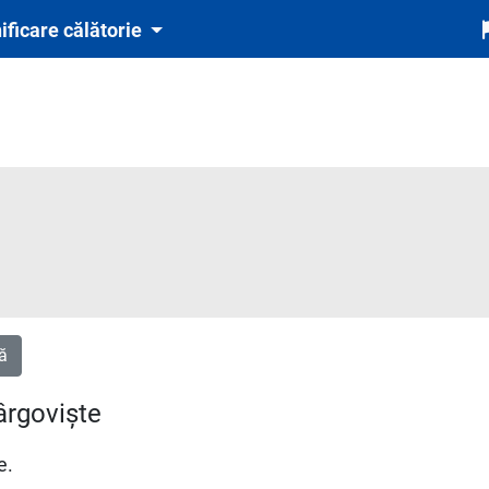
ificare călătorie
ă
ârgoviște
e.