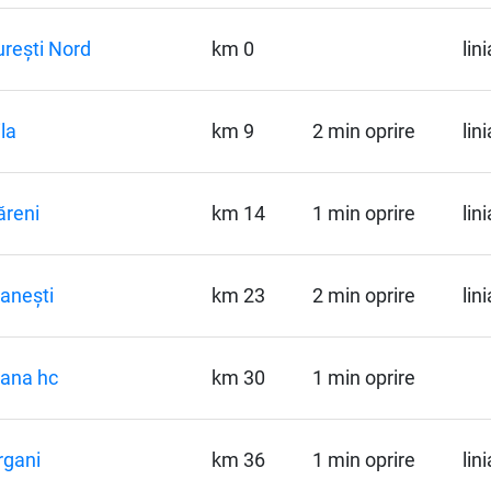
rești Nord
km 0
lin
ila
km 9
2 min oprire
lin
reni
km 14
1 min oprire
lin
anești
km 23
2 min oprire
lin
ana hc
km 30
1 min oprire
rgani
km 36
1 min oprire
lin