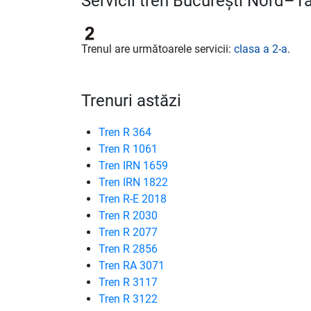
Servicii tren București Nord–T
Trenul are următoarele servicii:
clasa a 2-a
.
Trenuri astăzi
Tren R 364
Tren R 1061
Tren IRN 1659
Tren IRN 1822
Tren R-E 2018
Tren R 2030
Tren R 2077
Tren R 2856
Tren RA 3071
Tren R 3117
Tren R 3122