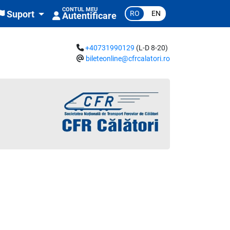
CONTUL MEU
RO
EN
Suport
Autentificare
+40731990129
(L-D 8-20)
bileteonline@cfrcalatori.ro