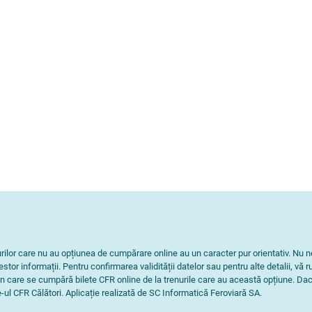
nurilor care nu au opțiunea de cumpărare online au un caracter pur orientativ. 
tor informații. Pentru confirmarea validității datelor sau pentru alte detalii, vă r
n care se cumpără bilete CFR online de la trenurile care au această opțiune. Dac
-ul CFR Călători. Aplicație realizată de SC Informatică Feroviară SA.