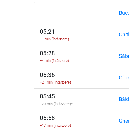
Bucu
05:21
Chit
+1 min (întârziere)
05:28
Săbă
+4 min (întârziere)
05:36
Cioc
+21 min (întârziere)
05:45
Bâld
+20 min (întârziere)*
05:58
Ghe
+17 min (întârziere)