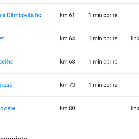
la Dâmbovița hc
km 61
1 min oprire
et
km 64
1 min oprire
lin
ci hc
km 68
1 min oprire
rești
km 73
1 min oprire
oviște
km 80
lin