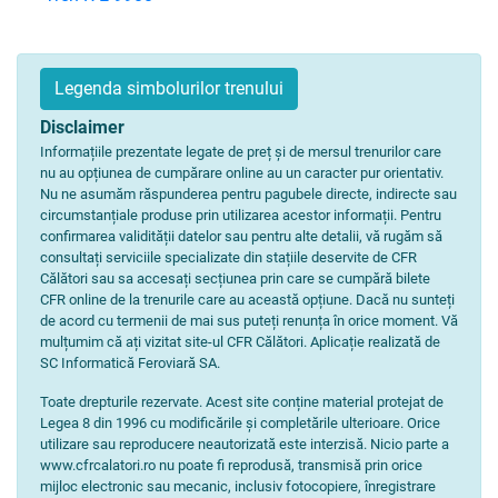
Legenda simbolurilor trenului
Disclaimer
Informațiile prezentate legate de preț și de mersul trenurilor care
nu au opțiunea de cumpărare online au un caracter pur orientativ.
Nu ne asumăm răspunderea pentru pagubele directe, indirecte sau
circumstanțiale produse prin utilizarea acestor informații. Pentru
confirmarea validității datelor sau pentru alte detalii, vă rugăm să
consultați serviciile specializate din stațiile deservite de CFR
Călători sau sa accesați secțiunea prin care se cumpără bilete
CFR online de la trenurile care au această opțiune. Dacă nu sunteți
de acord cu termenii de mai sus puteți renunța în orice moment. Vă
mulțumim că ați vizitat site-ul CFR Călători. Aplicație realizată de
SC Informatică Feroviară SA.
Toate drepturile rezervate. Acest site conține material protejat de
Legea 8 din 1996 cu modificările și completările ulterioare. Orice
utilizare sau reproducere neautorizată este interzisă. Nicio parte a
www.cfrcalatori.ro nu poate fi reprodusă, transmisă prin orice
mijloc electronic sau mecanic, inclusiv fotocopiere, înregistrare