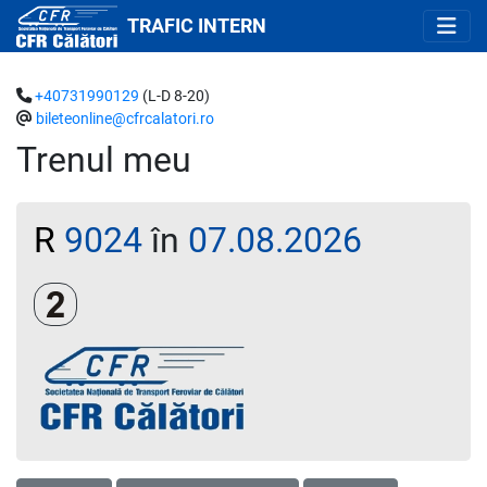
TRAFIC INTERN
+40731990129
(L-D 8-20)
bileteonline@cfrcalatori.ro
Trenul meu
R
9024
în
07.08.2026
Clasa a 2-a