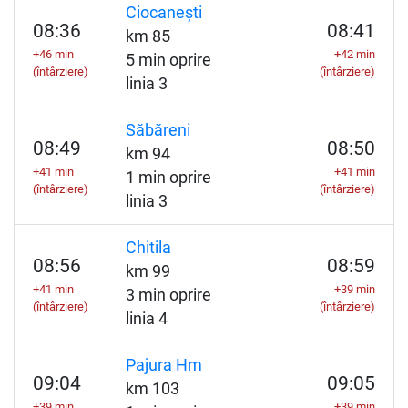
Ciocanești
08:36
08:41
km 85
+46 min
+42 min
5 min oprire
(întârziere)
(întârziere)
linia 3
Săbăreni
08:49
08:50
km 94
+41 min
+41 min
1 min oprire
(întârziere)
(întârziere)
linia 3
Chitila
08:56
08:59
km 99
+41 min
+39 min
3 min oprire
(întârziere)
(întârziere)
linia 4
Pajura Hm
09:04
09:05
km 103
+39 min
+39 min