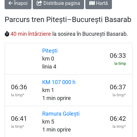
Înapoi
Distribuie pagina
Hartă
Parcurs tren Pitești–București Basarab
40 min întârziere
la sosirea în București Basarab.
Pitești
06:33
km 0
la timp
linia 4
KM 107 000 h
06:36
06:37
km 1
la timp*
la timp*
1 min oprire
Ramura Golești
06:41
06:42
km 5
la timp*
la timp*
1 min oprire