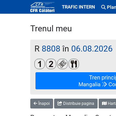
TRAFIC INTERN
Plan
Trenul meu
R
8808
în
06.08.2026
Clasa 1
Clasa a 2-a
Loc rezervat (opțional)
Restaurant/ Bar
Tren princi
Mangalia
Con
Înapoi
Distribuie pagina
Hart