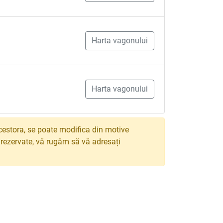
Harta vagonului
Harta vagonului
estora, se poate modifica din motive
e rezervate, vă rugăm să vă adresați