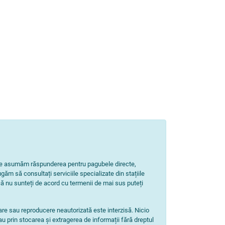
Nu ne asumăm răspunderea pentru pagubele directe,
ugăm să consultați serviciile specializate din stațiile
ă nu sunteți de acord cu termenii de mai sus puteți
zare sau reproducere neautorizată este interzisă. Nicio
au prin stocarea și extragerea de informații fără dreptul