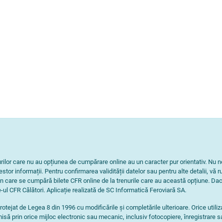
nurilor care nu au opțiunea de cumpărare online au un caracter pur orientativ. 
tor informații. Pentru confirmarea validității datelor sau pentru alte detalii, vă r
n care se cumpără bilete CFR online de la trenurile care au această opțiune. Dac
-ul CFR Călători. Aplicație realizată de SC Informatică Feroviară SA.
rotejat de Legea 8 din 1996 cu modificările și completările ulterioare. Orice utili
isă prin orice mijloc electronic sau mecanic, inclusiv fotocopiere, înregistrare s