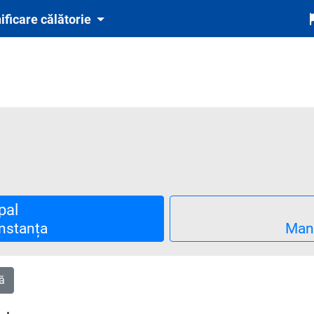
ificare călătorie
pal
stanța
Man
ă