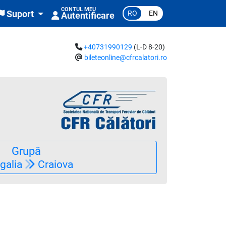
CONTUL MEU
RO
EN
Suport
Autentificare
+40731990129
(L-D 8-20)
bileteonline@cfrcalatori.ro
Grupă
galia
Craiova