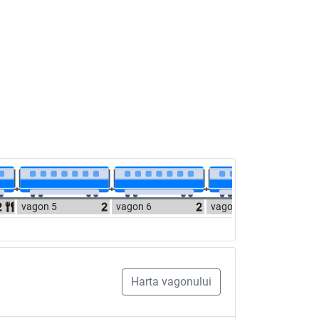
vagon 5
vagon 6
vagon 7
Harta vagonului