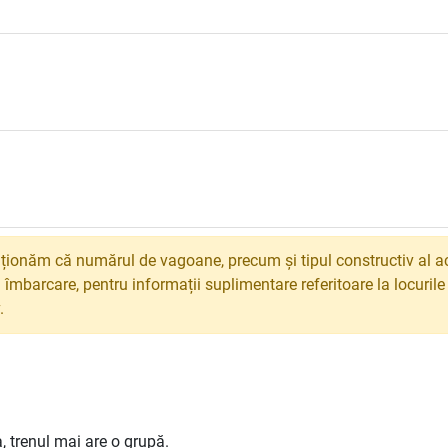
ionăm că numărul de vagoane, precum și tipul constructiv al ac
 îmbarcare, pentru informații suplimentare referitoare la locuril
.
 trenul mai are o grupă.