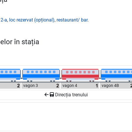
 2-a
,
loc rezervat (opțional)
,
restaurant/ bar
.
lor în stația
vagon 3
vagon 4
vagon 4B
Direcția trenului