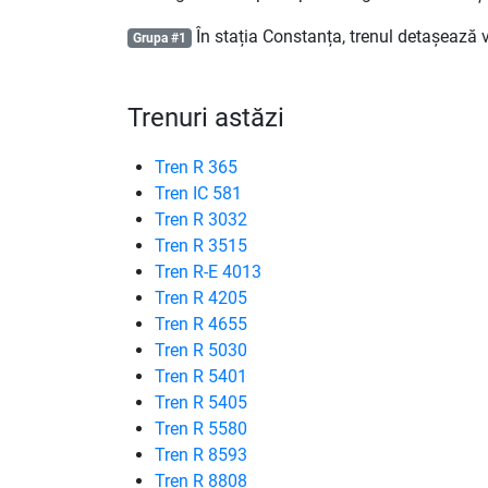
În stația Constanța, trenul detașează
Grupa #1
Trenuri astăzi
Tren R 365
Tren IC 581
Tren R 3032
Tren R 3515
Tren R-E 4013
Tren R 4205
Tren R 4655
Tren R 5030
Tren R 5401
Tren R 5405
Tren R 5580
Tren R 8593
Tren R 8808