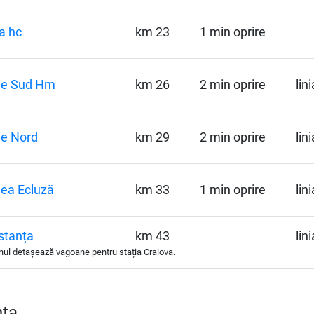
a hc
km 23
1 min oprire
ie Sud Hm
km 26
2 min oprire
lin
ie Nord
km 29
2 min oprire
lin
ea Ecluză
km 33
1 min oprire
lin
stanța
km 43
lin
ul detașează vagoane pentru stația Craiova.
nța