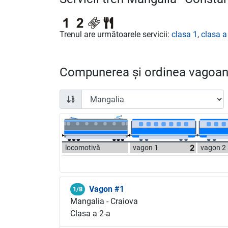
Trenul are următoarele servicii:
clasa 1
,
clasa a
Compunerea și ordinea vagoane
locomotivă
vagon 1
vagon 2
Vagon #1
1/8
Mangalia - Craiova
Clasa a 2-a