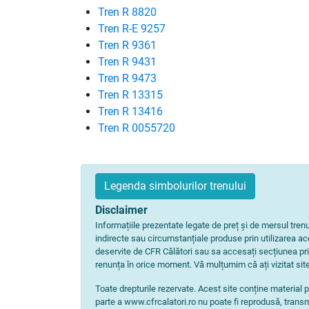
Tren R 8820
Tren R-E 9257
Tren R 9361
Tren R 9431
Tren R 9473
Tren R 13315
Tren R 13416
Tren R 0055720
Legenda simbolurilor trenului
Disclaimer
Informațiile prezentate legate de preț și de mersul tre
indirecte sau circumstanțiale produse prin utilizarea aces
deservite de CFR Călători sau sa accesați secțiunea pri
renunța în orice moment. Vă mulțumim că ați vizitat site
Toate drepturile rezervate. Acest site conține material p
parte a www.cfrcalatori.ro nu poate fi reprodusă, transm