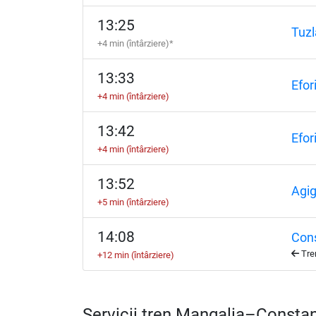
13:25
Tuzl
+4 min (întârziere)*
13:33
Efor
+4 min (întârziere)
13:42
Efor
+4 min (întârziere)
13:52
Agig
+5 min (întârziere)
14:08
Con
Tren
+12 min (întârziere)
Servicii tren Mangalia–Consta