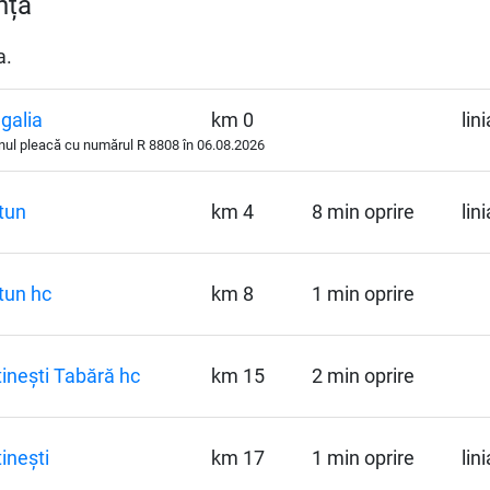
nța
a.
galia
km 0
lin
nul pleacă cu numărul
R
8808 în 06.08.2026
tun
km 4
8 min oprire
lin
tun hc
km 8
1 min oprire
inești Tabără hc
km 15
2 min oprire
inești
km 17
1 min oprire
lin