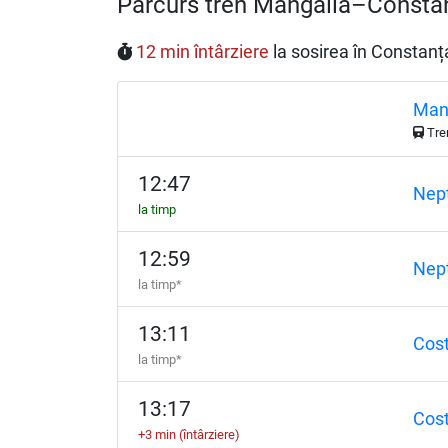
Parcurs tren Mangalia–Consta
12 min întârziere
la sosirea în Constanț
Man
Tre
12:47
Nep
la timp
12:59
Nep
la timp*
13:11
Cost
la timp*
13:17
Cost
+3 min (întârziere)