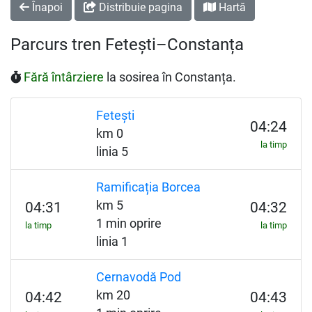
Înapoi
Distribuie pagina
Hartă
Parcurs tren Fetești–Constanța
Fără întârziere
la sosirea în Constanța.
Fetești
04:24
km 0
la timp
linia 5
Ramificația Borcea
km 5
04:31
04:32
1 min oprire
la timp
la timp
linia 1
Cernavodă Pod
km 20
04:42
04:43