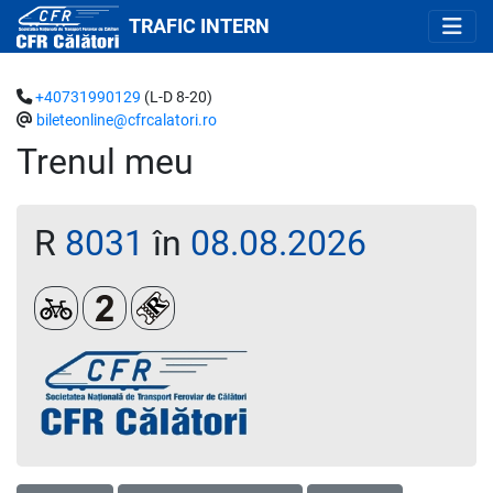
TRAFIC INTERN
+40731990129
(L-D 8-20)
bileteonline@cfrcalatori.ro
Trenul meu
R
8031
în
08.08.2026
Biciclete
Clasa a 2-a
Loc rezervat (biletul se emite obligatoriu 