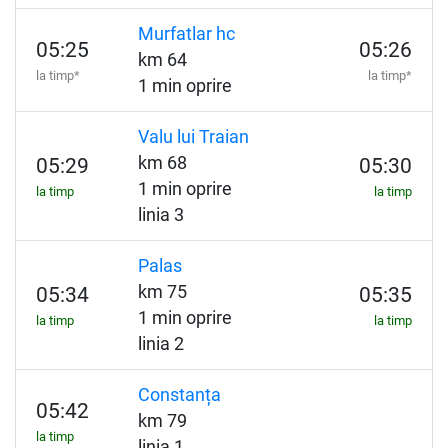
Murfatlar hc
05:25
05:26
km 64
la timp*
la timp*
1 min oprire
Valu lui Traian
km 68
05:29
05:30
1 min oprire
la timp
la timp
linia 3
Palas
km 75
05:34
05:35
1 min oprire
la timp
la timp
linia 2
Constanța
05:42
km 79
la timp
linia 1