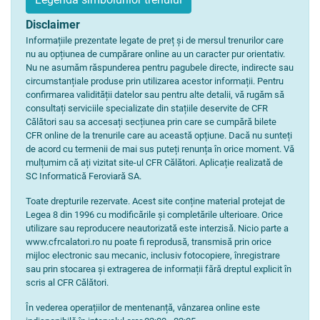
Disclaimer
Informațiile prezentate legate de preț și de mersul trenurilor care
nu au opțiunea de cumpărare online au un caracter pur orientativ.
Nu ne asumăm răspunderea pentru pagubele directe, indirecte sau
circumstanțiale produse prin utilizarea acestor informații. Pentru
confirmarea validității datelor sau pentru alte detalii, vă rugăm să
consultați serviciile specializate din stațiile deservite de CFR
Călători sau sa accesați secțiunea prin care se cumpără bilete
CFR online de la trenurile care au această opțiune. Dacă nu sunteți
de acord cu termenii de mai sus puteți renunța în orice moment. Vă
mulțumim că ați vizitat site-ul CFR Călători. Aplicație realizată de
SC Informatică Feroviară SA.
Toate drepturile rezervate. Acest site conține material protejat de
Legea 8 din 1996 cu modificările și completările ulterioare. Orice
utilizare sau reproducere neautorizată este interzisă. Nicio parte a
www.cfrcalatori.ro nu poate fi reprodusă, transmisă prin orice
mijloc electronic sau mecanic, inclusiv fotocopiere, înregistrare
sau prin stocarea și extragerea de informații fără dreptul explicit în
scris al CFR Călători.
În vederea operațiilor de mentenanță, vânzarea online este