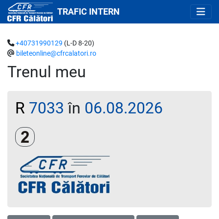
TRAFIC INTERN
+40731990129
(L-D 8-20)
bileteonline@cfrcalatori.ro
Trenul meu
R
7033
în
06.08.2026
Clasa a 2-a