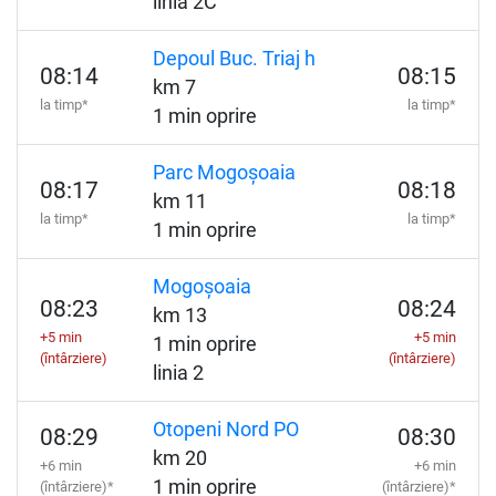
linia 2C
Depoul Buc. Triaj h
08:14
08:15
km 7
la timp*
la timp*
1 min oprire
Parc Mogoșoaia
08:17
08:18
km 11
la timp*
la timp*
1 min oprire
Mogoșoaia
08:23
08:24
km 13
+5 min
+5 min
1 min oprire
(întârziere)
(întârziere)
linia 2
Otopeni Nord PO
08:29
08:30
km 20
+6 min
+6 min
1 min oprire
(întârziere)*
(întârziere)*