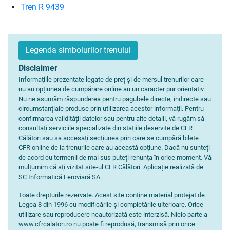
Tren R 9439
Legenda simbolurilor trenului
Disclaimer
Informațiile prezentate legate de preț și de mersul trenurilor care
nu au opțiunea de cumpărare online au un caracter pur orientativ.
Nu ne asumăm răspunderea pentru pagubele directe, indirecte sau
circumstanțiale produse prin utilizarea acestor informații. Pentru
confirmarea validității datelor sau pentru alte detalii, vă rugăm să
consultați serviciile specializate din stațiile deservite de CFR
Călători sau sa accesați secțiunea prin care se cumpără bilete
CFR online de la trenurile care au această opțiune. Dacă nu sunteți
de acord cu termenii de mai sus puteți renunța în orice moment. Vă
mulțumim că ați vizitat site-ul CFR Călători. Aplicație realizată de
SC Informatică Feroviară SA.
Toate drepturile rezervate. Acest site conține material protejat de
Legea 8 din 1996 cu modificările și completările ulterioare. Orice
utilizare sau reproducere neautorizată este interzisă. Nicio parte a
www.cfrcalatori.ro nu poate fi reprodusă, transmisă prin orice