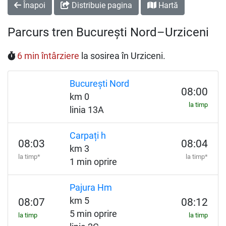
Înapoi
Distribuie pagina
Hartă
Parcurs tren București Nord–Urziceni
6 min întârziere
la sosirea în Urziceni.
București Nord
08:00
km 0
la timp
linia 13A
Carpați h
08:03
08:04
km 3
la timp*
la timp*
1 min oprire
Pajura Hm
km 5
08:07
08:12
5 min oprire
la timp
la timp