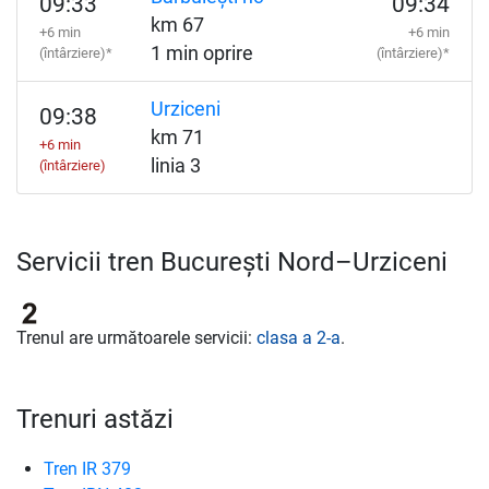
09:33
09:34
km 67
+6 min
+6 min
1 min oprire
(întârziere)*
(întârziere)*
Urziceni
09:38
km 71
+6 min
linia 3
(întârziere)
Servicii tren București Nord–Urziceni
Trenul are următoarele servicii:
clasa a 2-a
.
Trenuri astăzi
Tren IR 379