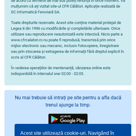
de acord cu termenii de mai sus puteți renunța în orice moment. Vă
mulțumim că ați vizitat site-ul CFR Călători. Aplicație realizată de
SC Informatică Feroviară SA.
Toate drepturile rezervate. Acest site conține material protejat de
Legea 8 din 1996 cu modificările și completările ulterioare. Orice
utilizare sau reproducere neautorizată este interzisă. Nicio parte a
www.cfrcalatori.ro nu poate fi reprodusă, transmisă prin orice
mijloc electronic sau mecanic, inclusiv fotocopiere, înregistrare
sau prin stocarea și extragerea de informații fără dreptul explicit în
scris al CFR Călători.
În vederea operațiilor de mentenanță, vânzarea online este
indisponibilă în intervalul orar 02:00 - 02:05.
Nu mai trebuie să intrați pe site pentru a afla dacă
trenul ajunge la timp.
Acest site utilizează cookie-uri. Navigând în