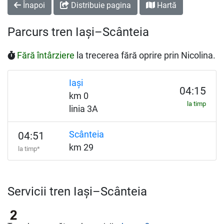
Înapoi
Distribuie pagina
Hartă
Parcurs tren Iași–Scânteia
Fără întârziere
la trecerea fără oprire prin Nicolina.
Iași
04:15
km 0
la timp
linia 3A
Scânteia
04:51
km 29
la timp*
Servicii tren Iași–Scânteia