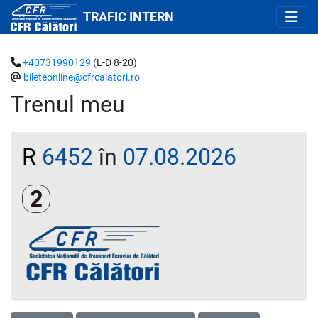
TRAFIC INTERN
+40731990129
(L-D 8-20)
bileteonline@cfrcalatori.ro
Trenul meu
R
6452
în
07.08.2026
Clasa a 2-a