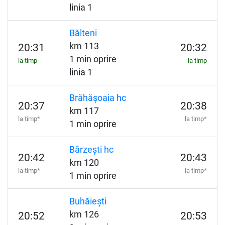
linia 1
Bălteni
km 113
20:31
20:32
1 min oprire
la timp
la timp
linia 1
Brăhășoaia hc
20:37
20:38
km 117
la timp*
la timp*
1 min oprire
Bârzești hc
20:42
20:43
km 120
la timp*
la timp*
1 min oprire
Buhăiești
km 126
20:52
20:53