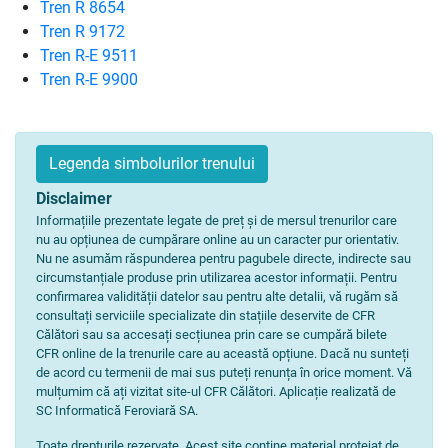
Tren R 8654
Tren R 9172
Tren R-E 9511
Tren R-E 9900
Legenda simbolurilor trenului
Disclaimer
Informațiile prezentate legate de preț și de mersul trenurilor care
nu au opțiunea de cumpărare online au un caracter pur orientativ.
Nu ne asumăm răspunderea pentru pagubele directe, indirecte sau
circumstanțiale produse prin utilizarea acestor informații. Pentru
confirmarea validității datelor sau pentru alte detalii, vă rugăm să
consultați serviciile specializate din stațiile deservite de CFR
Călători sau sa accesați secțiunea prin care se cumpără bilete
CFR online de la trenurile care au această opțiune. Dacă nu sunteți
de acord cu termenii de mai sus puteți renunța în orice moment. Vă
mulțumim că ați vizitat site-ul CFR Călători. Aplicație realizată de
SC Informatică Feroviară SA.
Toate drepturile rezervate. Acest site conține material protejat de