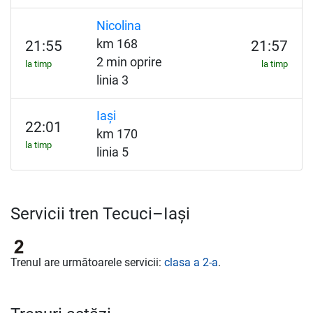
Nicolina
km 168
21:55
21:57
2 min oprire
la timp
la timp
linia 3
Iași
22:01
km 170
la timp
linia 5
Servicii tren Tecuci–Iași
Trenul are următoarele servicii:
clasa a 2-a
.