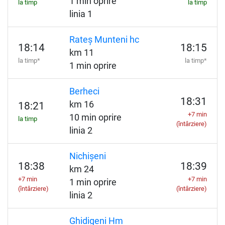
1 min oprire
la timp
la timp
linia 1
Rateș Munteni hc
18:14
18:15
km 11
la timp*
la timp*
1 min oprire
Berheci
18:31
km 16
18:21
+7 min
10 min oprire
la timp
(întârziere)
linia 2
Nichișeni
18:38
18:39
km 24
+7 min
+7 min
1 min oprire
(întârziere)
(întârziere)
linia 2
Ghidigeni Hm