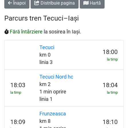
Înapoi
Distribuie pagina
Hartă
Parcurs tren Tecuci–Iași
Fără întârziere
la sosirea în Iași.
Tecuci
18:00
km 0
la timp
linia 3
Tecuci Nord hc
km 2
18:03
18:04
1 min oprire
la timp
la timp
linia 1
Frunzeasca
km 8
18:09
18:10