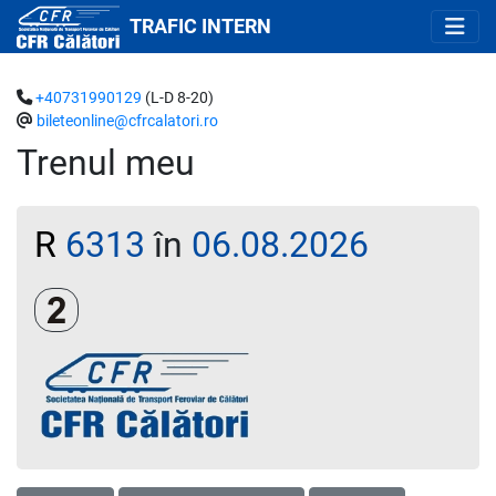
TRAFIC INTERN
+40731990129
(L-D 8-20)
bileteonline@cfrcalatori.ro
Trenul meu
R
6313
în
06.08.2026
Clasa a 2-a