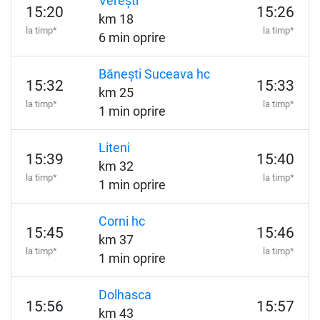
Verești
15:20
15:26
km 18
la timp*
la timp*
6 min oprire
Bănești Suceava hc
15:32
15:33
km 25
la timp*
la timp*
1 min oprire
Liteni
15:39
15:40
km 32
la timp*
la timp*
1 min oprire
Corni hc
15:45
15:46
km 37
la timp*
la timp*
1 min oprire
Dolhasca
15:56
15:57
km 43