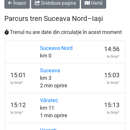
Înapoi
Distribuie pagina
Hartă
Parcurs tren Suceava Nord–Iași
Trenul nu are date din circulație în acest moment
Suceava Nord
14:56
km 0
la timp*
Suceava
15:01
15:03
km 3
la timp*
la timp*
2 min oprire
Văratec
15:12
15:13
km 11
la timp*
la timp*
1 min oprire