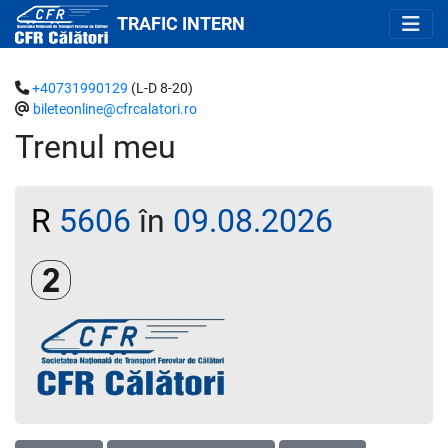
TRAFIC INTERN
+40731990129
(L-D 8-20)
bileteonline@cfrcalatori.ro
Trenul meu
R
5606
în
09.08.2026
Clasa a 2-a