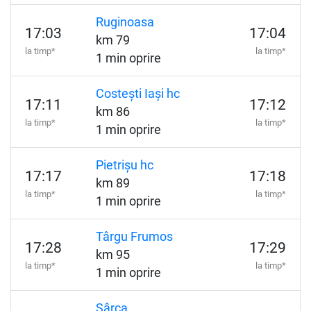
Ruginoasa
17:03
17:04
km 79
la timp*
la timp*
1 min oprire
Costești Iași hc
17:11
17:12
km 86
la timp*
la timp*
1 min oprire
Pietrișu hc
17:17
17:18
km 89
la timp*
la timp*
1 min oprire
Târgu Frumos
17:28
17:29
km 95
la timp*
la timp*
1 min oprire
Sârca