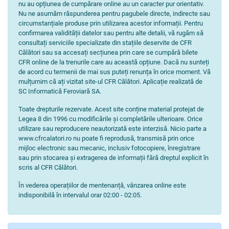
nu au opțiunea de cumpărare online au un caracter pur orientativ.
Nu ne asumăm răspunderea pentru pagubele directe, indirecte sau
circumstanțiale produse prin utilizarea acestor informații. Pentru
confirmarea validității datelor sau pentru alte detalii, vă rugăm să
consultați serviciile specializate din stațiile deservite de CFR
Călători sau sa accesați secțiunea prin care se cumpără bilete
CFR online de la trenurile care au această opțiune. Dacă nu sunteți
de acord cu termenii de mai sus puteți renunța în orice moment. Vă
mulțumim că ați vizitat site-ul CFR Călători. Aplicație realizată de
SC Informatică Feroviară SA.
Toate drepturile rezervate. Acest site conține material protejat de
Legea 8 din 1996 cu modificările și completările ulterioare. Orice
utilizare sau reproducere neautorizată este interzisă. Nicio parte a
www.cfrcalatori.ro nu poate fi reprodusă, transmisă prin orice
mijloc electronic sau mecanic, inclusiv fotocopiere, înregistrare
sau prin stocarea și extragerea de informații fără dreptul explicit în
scris al CFR Călători.
În vederea operațiilor de mentenanță, vânzarea online este
indisponibilă în intervalul orar 02:00 - 02:05.