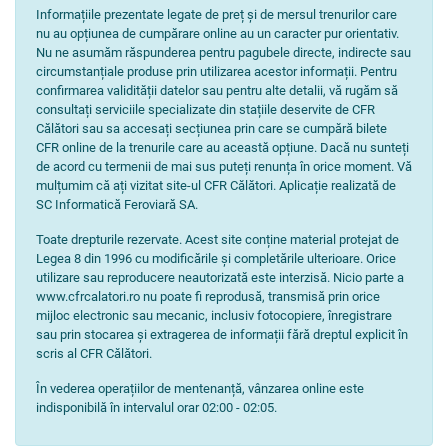
Informațiile prezentate legate de preț și de mersul trenurilor care
nu au opțiunea de cumpărare online au un caracter pur orientativ.
Nu ne asumăm răspunderea pentru pagubele directe, indirecte sau
circumstanțiale produse prin utilizarea acestor informații. Pentru
confirmarea validității datelor sau pentru alte detalii, vă rugăm să
consultați serviciile specializate din stațiile deservite de CFR
Călători sau sa accesați secțiunea prin care se cumpără bilete
CFR online de la trenurile care au această opțiune. Dacă nu sunteți
de acord cu termenii de mai sus puteți renunța în orice moment. Vă
mulțumim că ați vizitat site-ul CFR Călători. Aplicație realizată de
SC Informatică Feroviară SA.
Toate drepturile rezervate. Acest site conține material protejat de
Legea 8 din 1996 cu modificările și completările ulterioare. Orice
utilizare sau reproducere neautorizată este interzisă. Nicio parte a
www.cfrcalatori.ro nu poate fi reprodusă, transmisă prin orice
mijloc electronic sau mecanic, inclusiv fotocopiere, înregistrare
sau prin stocarea și extragerea de informații fără dreptul explicit în
scris al CFR Călători.
În vederea operațiilor de mentenanță, vânzarea online este
indisponibilă în intervalul orar 02:00 - 02:05.