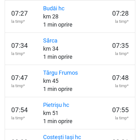
Budăi hc
07:27
07:28
km 28
la timp*
la timp*
1 min oprire
Sârca
07:34
07:35
km 34
la timp*
la timp*
1 min oprire
Târgu Frumos
07:47
07:48
km 45
la timp*
la timp*
1 min oprire
Pietrișu hc
07:54
07:55
km 51
la timp*
la timp*
1 min oprire
Costești Iași hc