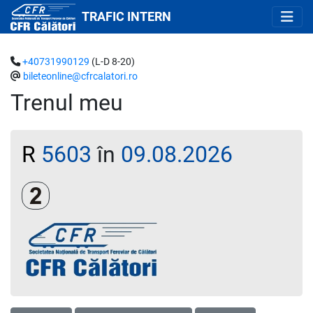
TRAFIC INTERN
+40731990129
(L-D 8-20)
bileteonline@cfrcalatori.ro
Trenul meu
R
5603
în
09.08.2026
Clasa a 2-a