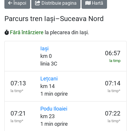
Înapoi
Distribuie pagina
Hartă
Parcurs tren Iași–Suceava Nord
Fără întârziere
la plecarea din Iași.
Iași
06:57
km 0
la timp
linia 3C
Lețcani
07:13
07:14
km 14
la timp*
la timp*
1 min oprire
Podu Iloaiei
07:21
07:22
km 23
la timp*
la timp*
1 min oprire