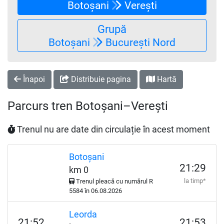
Botoșani
Verești
Grupă
Botoșani
București Nord
Înapoi
Distribuie pagina
Hartă
Parcurs tren Botoșani–Verești
Trenul nu are date din circulație în acest moment
Botoșani
21:29
km 0
la timp*
Trenul pleacă cu numărul
R
5584 în 06.08.2026
Leorda
21:52
21:53