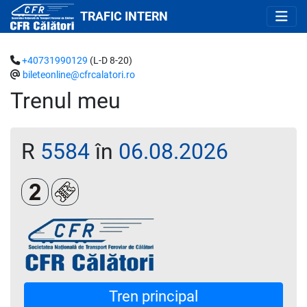
TRAFIC INTERN
+40731990129
(L-D 8-20)
bileteonline@cfrcalatori.ro
Trenul meu
R
5584
în
06.08.2026
Clasa a 2-a
Loc rezervat (opțional)
Tren principal