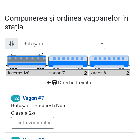
Compunerea și ordinea vagoanelor în
stația
locomotivă
vagon 7
vagon 8
Direcția trenului
Vagon #7
1/2
Botoșani - București Nord
Clasa a 2-a
Harta vagonului