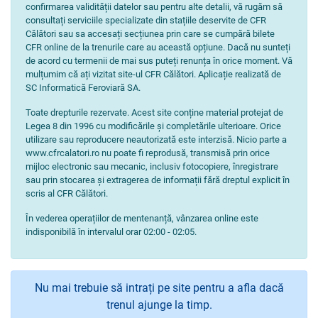
confirmarea validității datelor sau pentru alte detalii, vă rugăm să
consultați serviciile specializate din stațiile deservite de CFR
Călători sau sa accesați secțiunea prin care se cumpără bilete
CFR online de la trenurile care au această opțiune. Dacă nu sunteți
de acord cu termenii de mai sus puteți renunța în orice moment. Vă
mulțumim că ați vizitat site-ul CFR Călători. Aplicație realizată de
SC Informatică Feroviară SA.
Toate drepturile rezervate. Acest site conține material protejat de
Legea 8 din 1996 cu modificările și completările ulterioare. Orice
utilizare sau reproducere neautorizată este interzisă. Nicio parte a
www.cfrcalatori.ro nu poate fi reprodusă, transmisă prin orice
mijloc electronic sau mecanic, inclusiv fotocopiere, înregistrare
sau prin stocarea și extragerea de informații fără dreptul explicit în
scris al CFR Călători.
În vederea operațiilor de mentenanță, vânzarea online este
indisponibilă în intervalul orar 02:00 - 02:05.
Nu mai trebuie să intrați pe site pentru a afla dacă
trenul ajunge la timp.