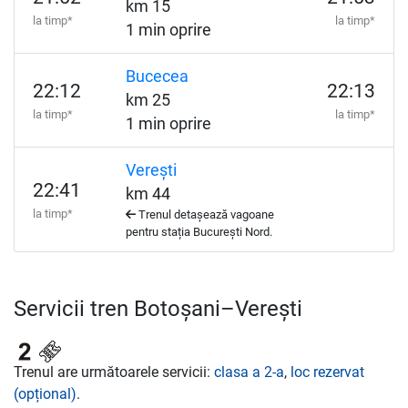
km 15
la timp*
la timp*
1 min oprire
Bucecea
22:12
22:13
km 25
la timp*
la timp*
1 min oprire
Verești
22:41
km 44
la timp*
Trenul detașează vagoane
pentru stația București Nord.
Servicii tren Botoșani–Verești
Trenul are următoarele servicii:
clasa a 2-a
,
loc rezervat
(opțional)
.