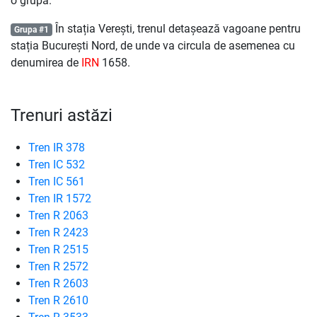
o grupă.
În stația Verești, trenul detașează vagoane pentru
Grupa #1
stația București Nord, de unde va circula de asemenea cu
denumirea de
IRN
1658.
Trenuri astăzi
Tren IR 378
Tren IC 532
Tren IC 561
Tren IR 1572
Tren R 2063
Tren R 2423
Tren R 2515
Tren R 2572
Tren R 2603
Tren R 2610