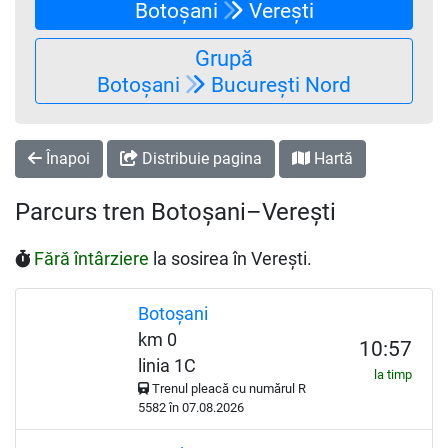
Botoșani
Verești
Grupă
Botoșani
București Nord
Înapoi
Distribuie pagina
Hartă
Parcurs tren Botoșani–Verești
Fără întârziere
la sosirea în Verești.
Botoșani
km 0
10:57
linia 1C
la timp
Trenul pleacă cu numărul
R
5582 în 07.08.2026