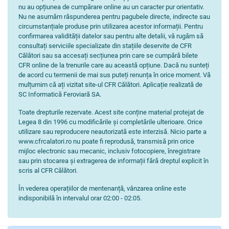
nu au opțiunea de cumpărare online au un caracter pur orientativ.
Nu ne asumăm răspunderea pentru pagubele directe, indirecte sau
circumstanțiale produse prin utilizarea acestor informații. Pentru
confirmarea validității datelor sau pentru alte detalii, vă rugăm să
consultați serviciile specializate din stațiile deservite de CFR
Călători sau sa accesați secțiunea prin care se cumpără bilete
CFR online de la trenurile care au această opțiune. Dacă nu sunteți
de acord cu termenii de mai sus puteți renunța în orice moment. Vă
mulțumim că ați vizitat site-ul CFR Călători. Aplicație realizată de
SC Informatică Feroviară SA.
Toate drepturile rezervate. Acest site conține material protejat de
Legea 8 din 1996 cu modificările și completările ulterioare. Orice
utilizare sau reproducere neautorizată este interzisă. Nicio parte a
www.cfrcalatori.ro nu poate fi reprodusă, transmisă prin orice
mijloc electronic sau mecanic, inclusiv fotocopiere, înregistrare
sau prin stocarea și extragerea de informații fără dreptul explicit în
scris al CFR Călători.
În vederea operațiilor de mentenanță, vânzarea online este
indisponibilă în intervalul orar 02:00 - 02:05.