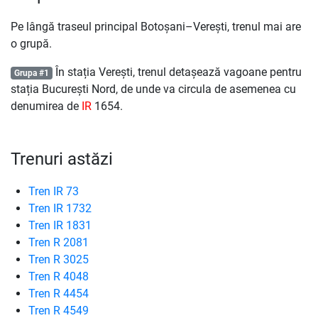
Pe lângă traseul principal Botoșani–Verești, trenul mai are
o grupă.
În stația Verești, trenul detașează vagoane pentru
Grupa #1
stația București Nord, de unde va circula de asemenea cu
denumirea de
IR
1654.
Trenuri astăzi
Tren IR 73
Tren IR 1732
Tren IR 1831
Tren R 2081
Tren R 3025
Tren R 4048
Tren R 4454
Tren R 4549