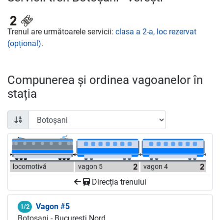
Trenul are următoarele servicii:
clasa a 2-a
,
loc rezervat
(opțional)
.
Compunerea și ordinea vagoanelor în
stația
locomotivă
vagon 5
vagon 4
Direcția trenului
Vagon #5
1/2
Botoșani - București Nord