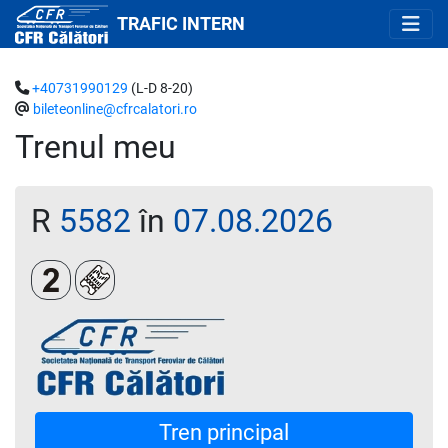
TRAFIC INTERN
+40731990129
(L-D 8-20)
bileteonline@cfrcalatori.ro
Trenul meu
R
5582
în
07.08.2026
Clasa a 2-a
Loc rezervat (opțional)
Tren principal