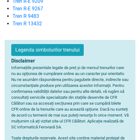
Tren R-E 9209
Tren R-E 9267
Tren R 9483
Tren R 13432
Legenda simbolurilor trenului
Disclaimer
Informațiile prezentate legate de preț și de mersul trenurilor care
nu au opțiunea de cumpărare online au un caracter pur orientativ.
Nu ne asumăm răspunderea pentru pagubele directe, indirecte sau
circumstanțiale produse prin utilizarea acestor informații. Pentru
confirmarea validității datelor sau pentru alte detalii, vă rugăm să
consultați serviciile specializate din stațiile deservite de CFR
Călători sau sa accesați secțiunea prin care se cumpără bilete
CFR online de la trenurile care au această opțiune. Dacă nu sunteți
de acord cu termenii de mai sus puteți renunța în orice moment. Vă
mulțumim că ați vizitat site-ul CFR Călători. Aplicație realizată de
SC Informatică Feroviară SA.
Toate drepturile rezervate. Acest site conține material protejat de