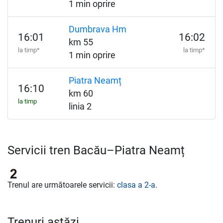
1 min oprire
Dumbrava Hm
16:01
16:02
km 55
la timp*
la timp*
1 min oprire
Piatra Neamț
16:10
km 60
la timp
linia 2
Servicii tren Bacău–Piatra Neamț
Trenul are următoarele servicii:
clasa a 2-a
.
Trenuri astăzi