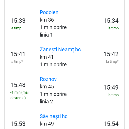
Podoleni
km 36
15:33
15:34
1 min oprire
la timp
la timp
linia 1
Zănești Neamț hc
15:41
15:42
km 41
la timp*
la timp*
1 min oprire
Roznov
15:48
km 45
15:49
-1 min (mai
1 min oprire
la timp
devreme)
linia 2
Săvinești hc
15:53
15:54
km 49