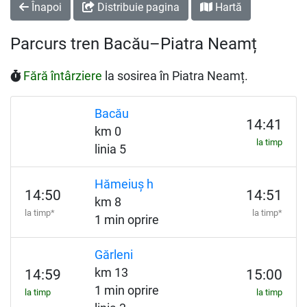
Înapoi
Distribuie pagina
Hartă
Parcurs tren Bacău–Piatra Neamț
Fără întârziere
la sosirea în Piatra Neamț.
Bacău
14:41
km 0
la timp
linia 5
Hămeiuș h
14:50
14:51
km 8
la timp*
la timp*
1 min oprire
Gărleni
km 13
14:59
15:00
1 min oprire
la timp
la timp