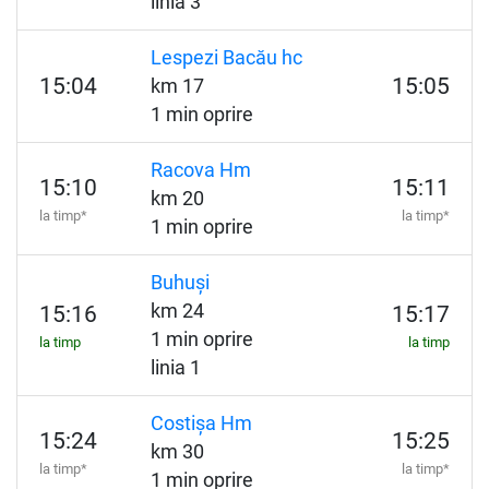
linia 3
Lespezi Bacău hc
15:04
15:05
km 17
1 min oprire
Racova Hm
15:10
15:11
km 20
la timp*
la timp*
1 min oprire
Buhuși
km 24
15:16
15:17
1 min oprire
la timp
la timp
linia 1
Costișa Hm
15:24
15:25
km 30
la timp*
la timp*
1 min oprire