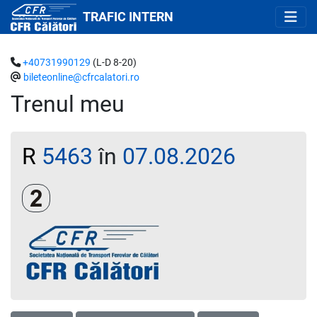
TRAFIC INTERN
+40731990129
(L-D 8-20)
bileteonline@cfrcalatori.ro
Trenul meu
R
5463
în
07.08.2026
Clasa a 2-a