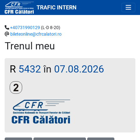
TRAFIC INTERN
+40731990129
(L-D 8-20)
bileteonline@cfrcalatori.ro
Trenul meu
R
5432
în
07.08.2026
Clasa a 2-a