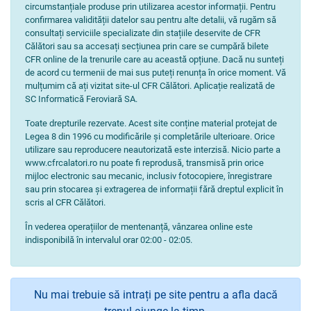
circumstanțiale produse prin utilizarea acestor informații. Pentru
confirmarea validității datelor sau pentru alte detalii, vă rugăm să
consultați serviciile specializate din stațiile deservite de CFR
Călători sau sa accesați secțiunea prin care se cumpără bilete
CFR online de la trenurile care au această opțiune. Dacă nu sunteți
de acord cu termenii de mai sus puteți renunța în orice moment. Vă
mulțumim că ați vizitat site-ul CFR Călători. Aplicație realizată de
SC Informatică Feroviară SA.
Toate drepturile rezervate. Acest site conține material protejat de
Legea 8 din 1996 cu modificările și completările ulterioare. Orice
utilizare sau reproducere neautorizată este interzisă. Nicio parte a
www.cfrcalatori.ro nu poate fi reprodusă, transmisă prin orice
mijloc electronic sau mecanic, inclusiv fotocopiere, înregistrare
sau prin stocarea și extragerea de informații fără dreptul explicit în
scris al CFR Călători.
În vederea operațiilor de mentenanță, vânzarea online este
indisponibilă în intervalul orar 02:00 - 02:05.
Nu mai trebuie să intrați pe site pentru a afla dacă