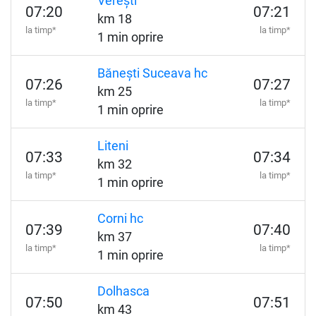
Verești
07:20
07:21
km 18
la timp*
la timp*
1 min oprire
Bănești Suceava hc
07:26
07:27
km 25
la timp*
la timp*
1 min oprire
Liteni
07:33
07:34
km 32
la timp*
la timp*
1 min oprire
Corni hc
07:39
07:40
km 37
la timp*
la timp*
1 min oprire
Dolhasca
07:50
07:51
km 43