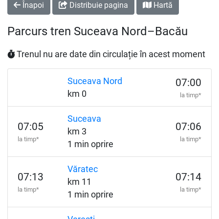
Înapoi
Distribuie pagina
Hartă
Parcurs tren Suceava Nord–Bacău
Trenul nu are date din circulație în acest moment
Suceava Nord
07:00
km 0
la timp*
Suceava
07:05
07:06
km 3
la timp*
la timp*
1 min oprire
Văratec
07:13
07:14
km 11
la timp*
la timp*
1 min oprire