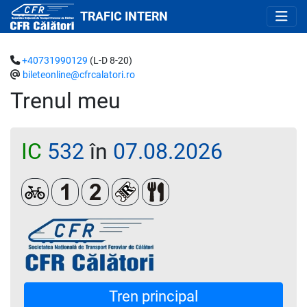
TRAFIC INTERN
+40731990129
(L-D 8-20)
bileteonline@cfrcalatori.ro
Trenul meu
IC
532
în
07.08.2026
Biciclete
Clasa 1
Clasa a 2-a
Loc rezervat (biletul se emite oblig
Restaurant/ Bar
Tren principal