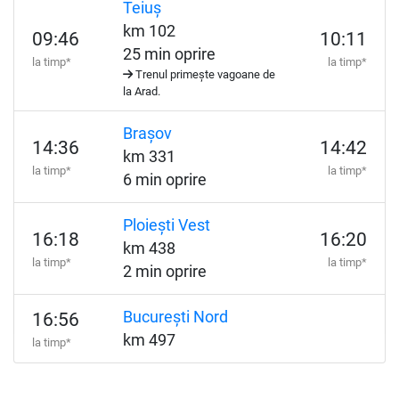
Teiuș
km 102
09:46
10:11
25 min oprire
la timp*
la timp*
Trenul primește vagoane de
la Arad.
Brașov
14:36
14:42
km 331
la timp*
la timp*
6 min oprire
Ploiești Vest
16:18
16:20
km 438
la timp*
la timp*
2 min oprire
București Nord
16:56
km 497
la timp*