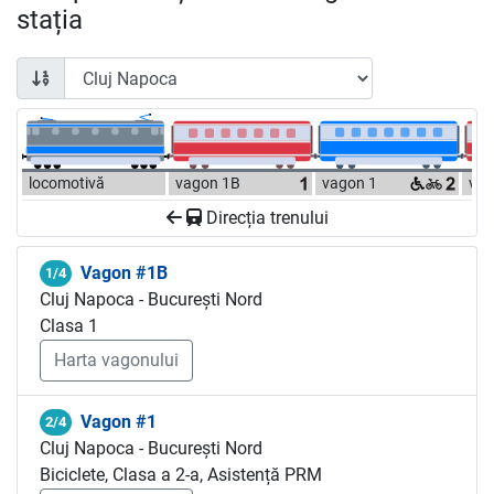
stația
locomotivă
vagon 1B
vagon 1
vag
Direcția trenului
Vagon #1B
1/4
Cluj Napoca - București Nord
Clasa 1
Harta vagonului
Vagon #1
2/4
Cluj Napoca - București Nord
Biciclete, Clasa a 2-a, Asistență PRM