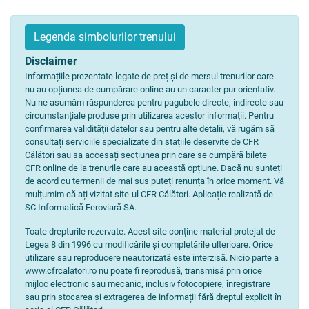
Legenda simbolurilor trenului
Disclaimer
Informațiile prezentate legate de preț și de mersul trenurilor care
nu au opțiunea de cumpărare online au un caracter pur orientativ.
Nu ne asumăm răspunderea pentru pagubele directe, indirecte sau
circumstanțiale produse prin utilizarea acestor informații. Pentru
confirmarea validității datelor sau pentru alte detalii, vă rugăm să
consultați serviciile specializate din stațiile deservite de CFR
Călători sau sa accesați secțiunea prin care se cumpără bilete
CFR online de la trenurile care au această opțiune. Dacă nu sunteți
de acord cu termenii de mai sus puteți renunța în orice moment. Vă
mulțumim că ați vizitat site-ul CFR Călători. Aplicație realizată de
SC Informatică Feroviară SA.
Toate drepturile rezervate. Acest site conține material protejat de
Legea 8 din 1996 cu modificările și completările ulterioare. Orice
utilizare sau reproducere neautorizată este interzisă. Nicio parte a
www.cfrcalatori.ro nu poate fi reprodusă, transmisă prin orice
mijloc electronic sau mecanic, inclusiv fotocopiere, înregistrare
sau prin stocarea și extragerea de informații fără dreptul explicit în