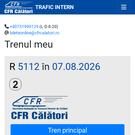
TRAFIC INTERN
+40731990129
(L-D 8-20)
bileteonline@cfrcalatori.ro
Trenul meu
R
5112
în
07.08.2026
Clasa a 2-a
Tren principal