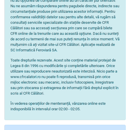
nu au opțiunea de cumpărare online au un caracter pur orientativ.
Nu ne asumăm răspunderea pentru pagubele directe, indirecte sau
circumstanțiale produse prin utilizarea acestor informații. Pentru
confirmarea validității datelor sau pentru alte detalii, vă rugăm să
consultați serviciile specializate din stațiile deservite de CFR
Călători sau sa accesați secțiunea prin care se cumpără bilete
CFR online de la trenurile care au această opțiune. Dacă nu sunteți
de acord cu termenii de mai sus puteți renunța în orice moment. Vă
mulțumim că ați vizitat site-ul CFR Călători. Aplicație realizată de
SC Informatică Feroviară SA.
Toate drepturile rezervate. Acest site conține material protejat de
Legea 8 din 1996 cu modificările și completările ulterioare. Orice
utilizare sau reproducere neautorizată este interzisă. Nicio parte a
www.cfrcalatori.ro nu poate fi reprodusă, transmisă prin orice
mijloc electronic sau mecanic, inclusiv fotocopiere, înregistrare
sau prin stocarea și extragerea de informații fără dreptul explicit în
scris al CFR Călători.
În vederea operațiilor de mentenanță, vânzarea online este
indisponibilă în intervalul orar 02:00 - 02:05.