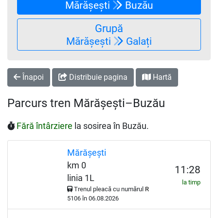
Mărășești
Buzău
Grupă
Mărășești
Galați
Înapoi
Distribuie pagina
Hartă
Parcurs tren Mărășești–Buzău
Fără întârziere
la sosirea în Buzău.
Mărășești
km 0
11:28
linia 1L
la timp
Trenul pleacă cu numărul
R
5106 în 06.08.2026