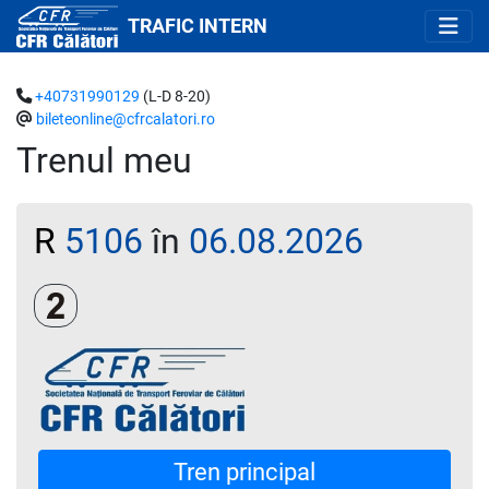
TRAFIC INTERN
+40731990129
(L-D 8-20)
bileteonline@cfrcalatori.ro
Trenul meu
R
5106
în
06.08.2026
Clasa a 2-a
Tren principal