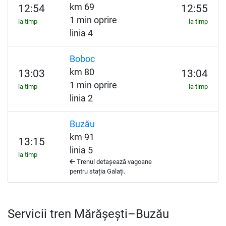
km 69
12:54
12:55
1 min oprire
la timp
la timp
linia 4
Boboc
km 80
13:03
13:04
1 min oprire
la timp
la timp
linia 2
Buzău
km 91
13:15
linia 5
la timp
Trenul detașează vagoane
pentru stația Galați.
Servicii tren Mărășești–Buzău