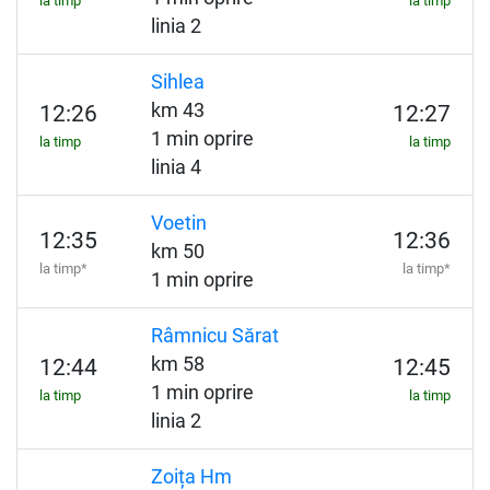
la timp
la timp
linia 2
Sihlea
km 43
12:26
12:27
1 min oprire
la timp
la timp
linia 4
Voetin
12:35
12:36
km 50
la timp*
la timp*
1 min oprire
Râmnicu Sărat
km 58
12:44
12:45
1 min oprire
la timp
la timp
linia 2
Zoița Hm