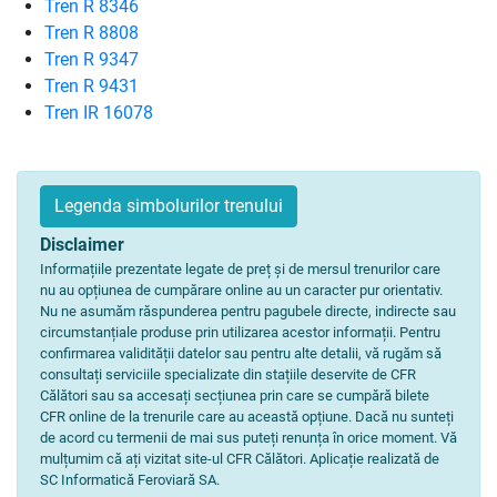
Tren R 8346
Tren R 8808
Tren R 9347
Tren R 9431
Tren IR 16078
Legenda simbolurilor trenului
Disclaimer
Informațiile prezentate legate de preț și de mersul trenurilor care
nu au opțiunea de cumpărare online au un caracter pur orientativ.
Nu ne asumăm răspunderea pentru pagubele directe, indirecte sau
circumstanțiale produse prin utilizarea acestor informații. Pentru
confirmarea validității datelor sau pentru alte detalii, vă rugăm să
consultați serviciile specializate din stațiile deservite de CFR
Călători sau sa accesați secțiunea prin care se cumpără bilete
CFR online de la trenurile care au această opțiune. Dacă nu sunteți
de acord cu termenii de mai sus puteți renunța în orice moment. Vă
mulțumim că ați vizitat site-ul CFR Călători. Aplicație realizată de
SC Informatică Feroviară SA.