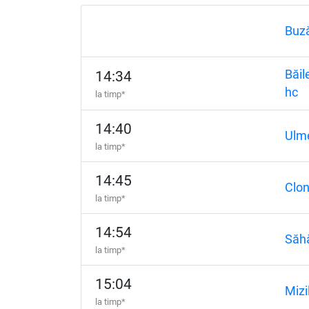
Buz
Băil
14:34
hc
la timp*
14:40
Ulm
la timp*
14:45
Clon
la timp*
14:54
Săhă
la timp*
15:04
Mizi
la timp*