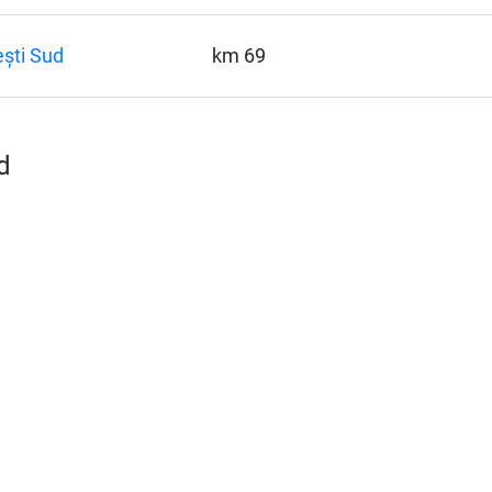
ești Sud
km 69
d