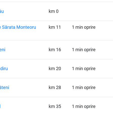
ău
km 0
e Sărata Monteoru
km 11
1 min oprire
eni
km 16
1 min oprire
diru
km 20
1 min oprire
teni
km 28
1 min oprire
l
km 35
1 min oprire