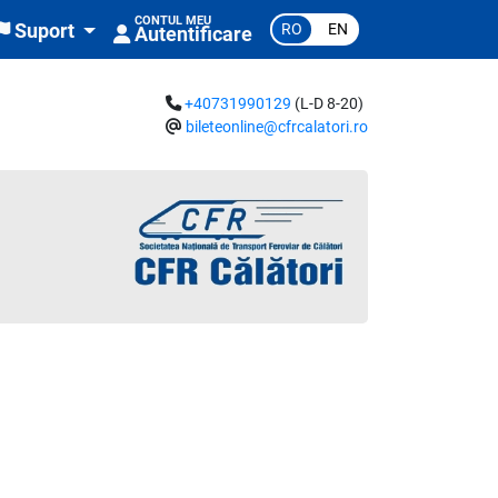
CONTUL MEU
RO
EN
Suport
Autentificare
+40731990129
(L-D 8-20)
bileteonline@cfrcalatori.ro