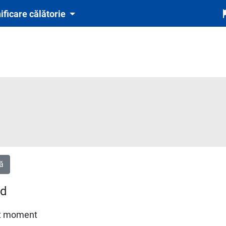
ificare călătorie
ă
ud
est moment