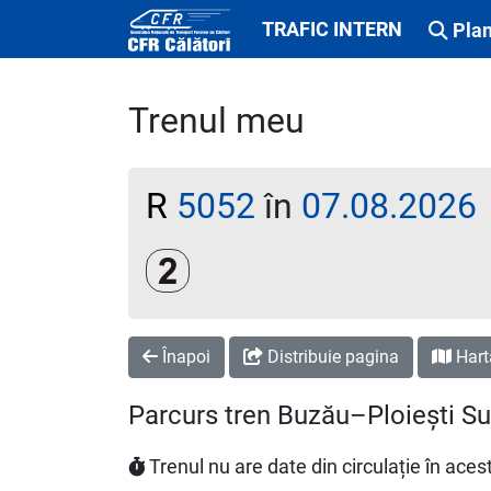
TRAFIC INTERN
Plan
Trenul meu
R
5052
în
07.08.2026
Clasa a 2-a
Înapoi
Distribuie pagina
Hart
Parcurs tren Buzău–Ploiești S
Trenul nu are date din circulație în ac