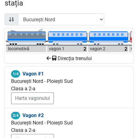
stația
locomotivă
vagon 1
vagon 2
vag
Direcția trenului
Vagon #1
1/4
București Nord - Ploiești Sud
Clasa a 2-a
Harta vagonului
Vagon #2
2/4
București Nord - Ploiești Sud
Clasa a 2-a