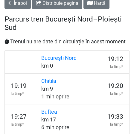
Înapoi
Distribuie pagina
Hartă
Parcurs tren București Nord–Ploiești
Sud
Trenul nu are date din circulație în acest moment
București Nord
19:12
km 0
la timp*
Chitila
19:19
19:20
km 9
la timp*
la timp*
1 min oprire
Buftea
19:27
19:33
km 17
la timp*
la timp*
6 min oprire