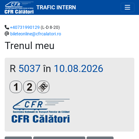
TRAFIC INTERN
+40731990129
(L-D 8-20)
bileteonline@cfrcalatori.ro
Trenul meu
R
5037
în
10.08.2026
Clasa 1
Clasa a 2-a
Loc rezervat (biletul se emite obligatoriu 