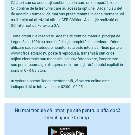
Călători sau sa accesați secțiunea prin care se cumpără bilete
CFR online de la trenurile care au această opțiune. Dacă nu sunteți
de acord cu termenii de mai sus puteți renunța în orice moment. Vă
mulțumim că ați vizitat site-ul CFR Călători. Aplicație realizată de
SC Informatică Feroviară SA.
Toate drepturile rezervate. Acest site conține material protejat de
Legea 8 din 1996 cu modificările și completările ulterioare. Orice
utilizare sau reproducere neautorizată este interzisă. Nicio parte a
www.cfrcalatori.ro nu poate fi reprodusă, transmisă prin orice
mijloc electronic sau mecanic, inclusiv fotocopiere, înregistrare
sau prin stocarea și extragerea de informații fără dreptul explicit în
scris al CFR Călători.
În vederea operațiilor de mentenanță, vânzarea online este
indisponibilă în intervalul orar 02:00 - 02:05.
Nu mai trebuie să intrați pe site pentru a afla dacă
trenul ajunge la timp.