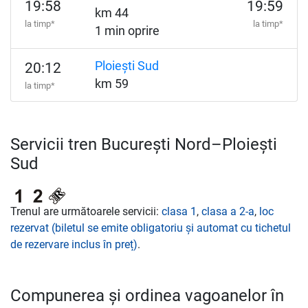
19:58
19:59
km 44
la timp*
la timp*
1 min oprire
Ploiești Sud
20:12
km 59
la timp*
Servicii tren București Nord–Ploiești
Sud
Trenul are următoarele servicii:
clasa 1
,
clasa a 2-a
,
loc
rezervat (biletul se emite obligatoriu și automat cu tichetul
de rezervare inclus în preț)
.
Compunerea și ordinea vagoanelor în