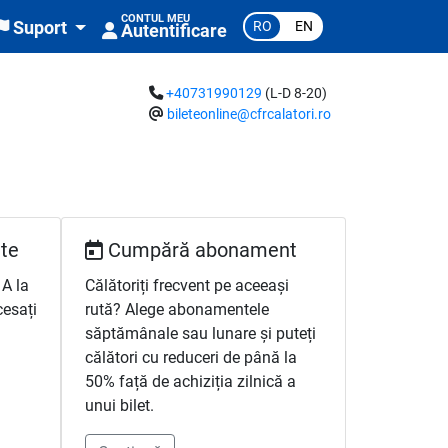
CONTUL MEU
RO
EN
Suport
Autentificare
+40731990129
(L-D 8-20)
bileteonline@cfrcalatori.ro
te
Cumpără abonament
 A la
Călătoriți frecvent pe aceeași
cesați
rută? Alege abonamentele
săptămânale sau lunare și puteți
călători cu reduceri de până la
50% față de achiziția zilnică a
unui bilet.