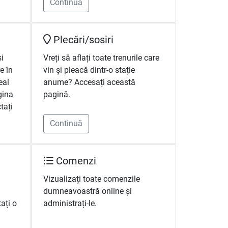
Continuă
Plecări/sosiri
și
Vreți să aflați toate trenurile care
re în
vin și pleacă dintr-o stație
eal
anume? Accesați această
gina
pagină.
tați
Continuă
Comenzi
Vizualizați toate comenzile
dumneavoastră online și
ați o
administrați-le.