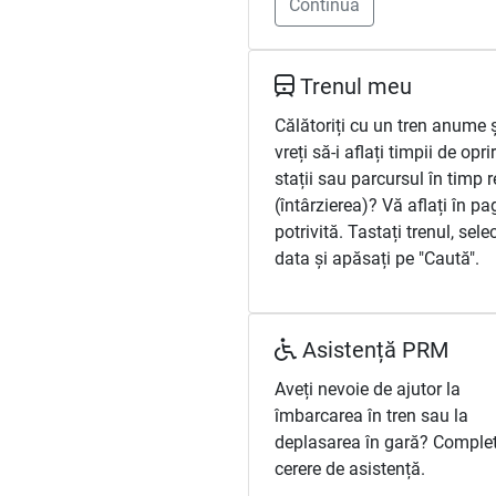
Continuă
Trenul meu
Călătoriți cu un tren anume 
vreți să-i aflați timpii de opri
stații sau parcursul în timp r
(întârzierea)? Vă aflați în pa
potrivită. Tastați trenul, selec
data și apăsați pe "Caută".
Asistență PRM
Aveți nevoie de ajutor la
îmbarcarea în tren sau la
deplasarea în gară? Complet
cerere de asistență.