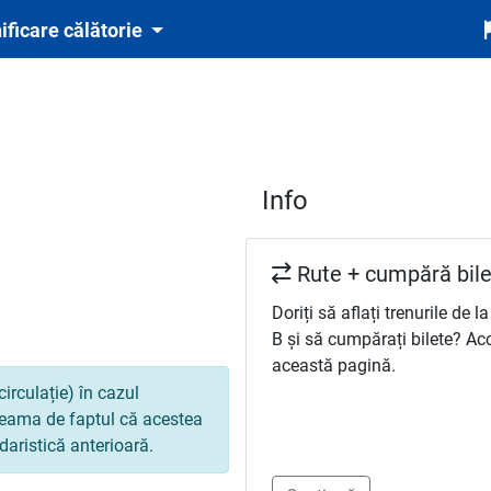
ificare călătorie
Info
Rute + cumpără bile
Doriți să aflați trenurile de la
B și să cumpărați bilete? Ac
această pagină.
circulație) în cazul
 seama de faptul că acestea
daristică anterioară.