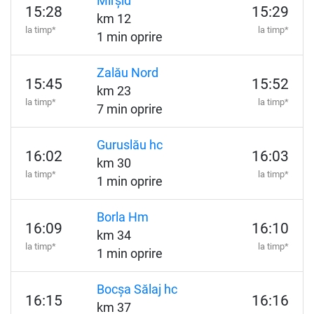
Mirșid
15:28
15:29
km 12
la timp*
la timp*
1 min oprire
Zalău Nord
15:45
15:52
km 23
la timp*
la timp*
7 min oprire
Guruslău hc
16:02
16:03
km 30
la timp*
la timp*
1 min oprire
Borla Hm
16:09
16:10
km 34
la timp*
la timp*
1 min oprire
Bocșa Sălaj hc
16:15
16:16
km 37