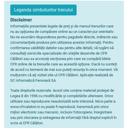
Legenda simbolurilor trenului
Disclaimer
Informațiile prezentate legate de preț și de mersul trenurilor care
nu au opțiunea de cumpărare online au un caracter pur orientativ.
Nu ne asumăm răspunderea pentru pagubele directe, indirecte sau
circumstanțiale produse prin utilizarea acestor informații. Pentru
confirmarea validității datelor sau pentru alte detalii, vă rugăm să
consultați serviciile specializate din stațiile deservite de CFR
Călători sau sa accesați secțiunea prin care se cumpără bilete
CFR online de la trenurile care au această opțiune. Dacă nu sunteți
de acord cu termenii de mai sus puteți renunța în orice moment. Vă
mulțumim că ați vizitat site-ul CFR Călători. Aplicație realizată de
SC Informatică Feroviară SA.
Toate drepturile rezervate. Acest site conține material protejat de
Legea 8 din 1996 cu modificările și completările ulterioare. Orice
utilizare sau reproducere neautorizată este interzisă. Nicio parte a
www.cfrcalatori.ro nu poate fi reprodusă, transmisă prin orice
mijloc electronic sau mecanic, inclusiv fotocopiere, înregistrare
sau prin stocarea și extragerea de informații fără dreptul explicit în
scris al CFR Călători.