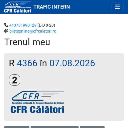
TRAFIC INTERN
+40731990129
(L-D 8-20)
bileteonline@cfrcalatori.ro
Trenul meu
R
4366
în
07.08.2026
Clasa a 2-a