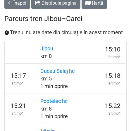
Înapoi
Distribuie pagina
Hartă
Parcurs tren Jibou–Carei
Trenul nu are date din circulație în acest moment
Jibou
15:10
km 0
la timp*
Cuceu Salaj hc
15:17
15:18
km 5
la timp*
la timp*
1 min oprire
Poptelec hc
15:21
15:22
km 8
la timp*
la timp*
1 min oprire