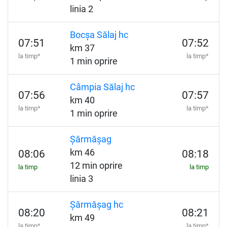
linia 2
Bocșa Sălaj hc
07:51
07:52
km 37
la timp*
la timp*
1 min oprire
Câmpia Sălaj hc
07:56
07:57
km 40
la timp*
la timp*
1 min oprire
Șărmășag
km 46
08:06
08:18
12 min oprire
la timp
la timp
linia 3
Șărmășag hc
08:20
08:21
km 49
la timp*
la timp*