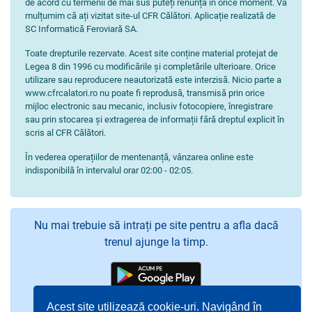
de acord cu termenii de mai sus puteți renunța în orice moment. Vă
mulțumim că ați vizitat site-ul CFR Călători. Aplicație realizată de
SC Informatică Feroviară SA.
Toate drepturile rezervate. Acest site conține material protejat de
Legea 8 din 1996 cu modificările și completările ulterioare. Orice
utilizare sau reproducere neautorizată este interzisă. Nicio parte a
www.cfrcalatori.ro nu poate fi reprodusă, transmisă prin orice
mijloc electronic sau mecanic, inclusiv fotocopiere, înregistrare
sau prin stocarea și extragerea de informații fără dreptul explicit în
scris al CFR Călători.
În vederea operațiilor de mentenanță, vânzarea online este
indisponibilă în intervalul orar 02:00 - 02:05.
Nu mai trebuie să intrați pe site pentru a afla dacă
trenul ajunge la timp.
Acest site utilizează cookie-uri. Navigând în