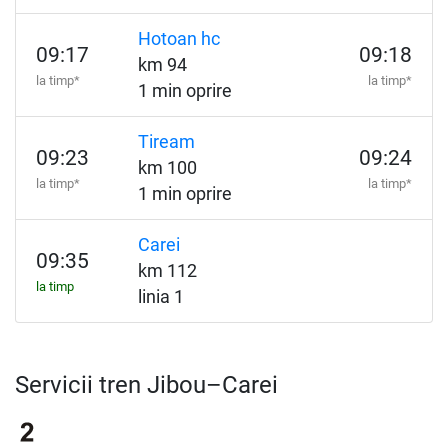
Hotoan hc
09:17
09:18
km 94
la timp*
la timp*
1 min oprire
Tiream
09:23
09:24
km 100
la timp*
la timp*
1 min oprire
Carei
09:35
km 112
la timp
linia 1
Servicii tren Jibou–Carei