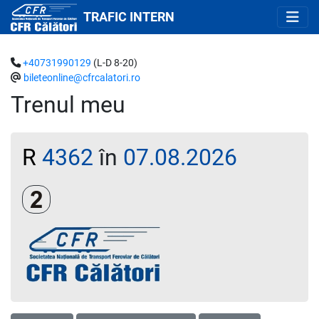
TRAFIC INTERN
+40731990129
(L-D 8-20)
bileteonline@cfrcalatori.ro
Trenul meu
R
4362
în
07.08.2026
Clasa a 2-a