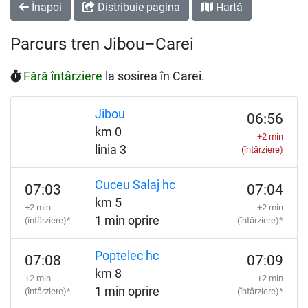
Înapoi
Distribuie pagina
Hartă
Parcurs tren Jibou–Carei
Fără întârziere
la sosirea în Carei.
Jibou
06:56
km 0
+2 min
linia 3
(întârziere)
Cuceu Salaj hc
07:03
07:04
km 5
+2 min
+2 min
1 min oprire
(întârziere)*
(întârziere)*
Poptelec hc
07:08
07:09
km 8
+2 min
+2 min
1 min oprire
(întârziere)*
(întârziere)*