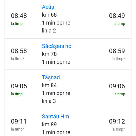
Acâș
km 68
08:48
08:49
1 min oprire
la timp
la timp
linia 2
Săcășeni hc
08:58
08:59
km 78
la timp*
la timp*
1 min oprire
Tășnad
km 84
09:05
09:06
1 min oprire
la timp
la timp
linia 3
Santău Hm
09:11
09:12
km 89
la timp*
la timp*
1 min oprire