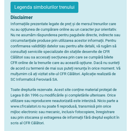
Legenda simbolurilor trenului
Disclaimer
Informațiile prezentate legate de preț și de mersul trenurilor care
nu au opțiunea de cumpărare online au un caracter pur orientativ.
Nu ne asumăm răspunderea pentru pagubele directe, indirecte sau
circumstanțiale produse prin utilizarea acestor informații. Pentru
confirmarea validității datelor sau pentru alte detalii, vă rugăm să
consultați serviciile specializate din stațiile deservite de CFR
Călători sau sa accesați secțiunea prin care se cumpără bilete
CFR online de la trenurile care au această opțiune. Dacă nu sunteți
de acord cu termenii de mai sus puteți renunța în orice moment. Vă
mulțumim că ați vizitat site-ul CFR Călători. Aplicație realizată de
SC Informatică Feroviară SA.
Toate drepturile rezervate. Acest site conține material protejat de
Legea 8 din 1996 cu modificările și completările ulterioare. Orice
utilizare sau reproducere neautorizată este interzisă. Nicio parte a
www.cfrcalatori.ro nu poate fi reprodusă, transmisă prin orice
mijloc electronic sau mecanic, inclusiv fotocopiere, înregistrare
sau prin stocarea și extragerea de informații fără dreptul explicit în
scris al CFR Călători.