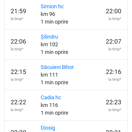
Simion hc
21:59
22:00
km 96
la timp*
la timp*
1 min oprire
Șilindru
22:06
22:07
km 102
la timp*
la timp*
1 min oprire
Săcuieni Bihor
22:15
22:16
km 111
la timp*
la timp*
1 min oprire
Cadia hc
22:22
22:23
km 116
la timp*
la timp*
1 min oprire
Diosig