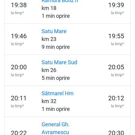
Ramura Botiz h
19:38
19:39
km 18
la timp*
la timp*
1 min oprire
Satu Mare
19:46
19:55
km 23
la timp*
la timp*
9 min oprire
Satu Mare Sud
20:00
20:05
km 26
la timp*
la timp*
5 min oprire
Sătmarel Hm
20:11
20:12
km 32
la timp*
la timp*
1 min oprire
General Gh.
Avramescu
20:22
20:30