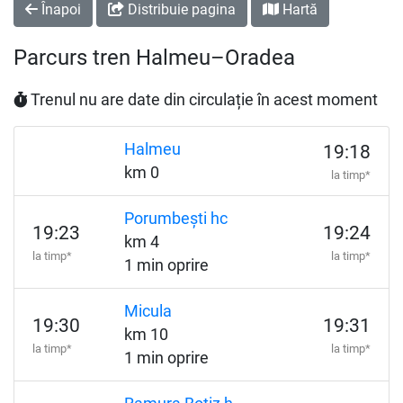
Înapoi
Distribuie pagina
Hartă
Parcurs tren Halmeu–Oradea
Trenul nu are date din circulație în acest moment
Halmeu
19:18
km 0
la timp*
Porumbești hc
19:23
19:24
km 4
la timp*
la timp*
1 min oprire
Micula
19:30
19:31
km 10
la timp*
la timp*
1 min oprire