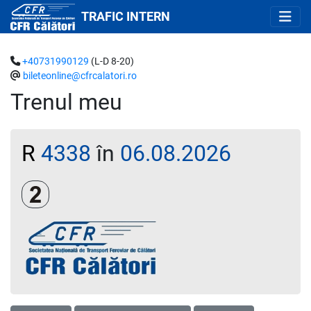
TRAFIC INTERN
+40731990129
(L-D 8-20)
bileteonline@cfrcalatori.ro
Trenul meu
R
4338
în
06.08.2026
Clasa a 2-a