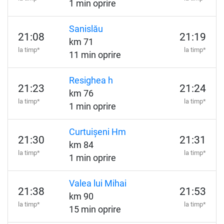
1 min oprire
Sanislău
21:08
21:19
km 71
la timp*
la timp*
11 min oprire
Resighea h
21:23
21:24
km 76
la timp*
la timp*
1 min oprire
Curtuișeni Hm
21:30
21:31
km 84
la timp*
la timp*
1 min oprire
Valea lui Mihai
21:38
21:53
km 90
la timp*
la timp*
15 min oprire