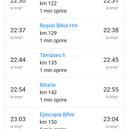
22:30
22:31
km 122
la timp*
la timp*
1 min oprire
Roșiori Bihor Hm
22:37
22:38
km 129
la timp*
la timp*
1 min oprire
Tămăseu h
22:44
22:45
km 135
la timp*
la timp*
1 min oprire
Biharia
22:54
22:55
km 142
la timp*
la timp*
1 min oprire
Episcopia Bihor
23:03
23:04
km 150
la timp*
la timp*