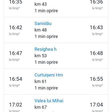
16:35
16:36
km 43
la timp*
la timp*
1 min oprire
Sanislău
16:42
16:43
km 48
la timp*
la timp*
1 min oprire
Resighea h
16:47
16:48
km 53
la timp*
la timp*
1 min oprire
Curtuișeni Hm
16:54
16:55
km 61
la timp*
la timp*
1 min oprire
Valea lui Mihai
17:02
17:04
km 67
la timp*
la timp*