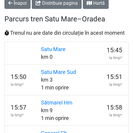
Înapoi
Distribuie pagina
Hartă
Parcurs tren Satu Mare–Oradea
Trenul nu are date din circulație în acest moment
Satu Mare
15:45
km 0
la timp*
Satu Mare Sud
15:50
15:51
km 3
la timp*
la timp*
1 min oprire
Sătmarel Hm
15:57
15:58
km 9
la timp*
la timp*
1 min oprire