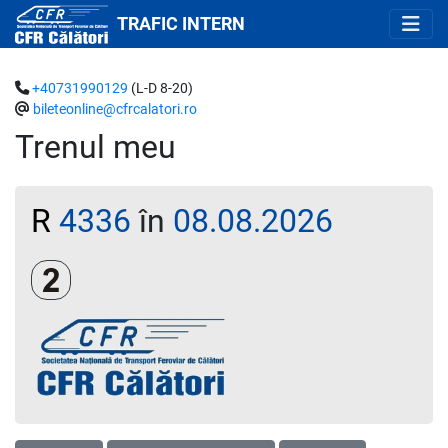
TRAFIC INTERN
+40731990129
(L-D 8-20)
bileteonline@cfrcalatori.ro
Trenul meu
R
4336
în
08.08.2026
Clasa a 2-a