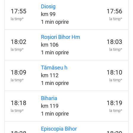
Diosig
17:55
17:56
km 99
la timp*
la timp*
1 min oprire
Roșiori Bihor Hm
18:02
18:03
km 106
la timp*
la timp*
1 min oprire
Tămăseu h
18:09
18:10
km 112
la timp*
la timp*
1 min oprire
Biharia
18:18
18:19
km 119
la timp*
la timp*
1 min oprire
Episcopia Bihor