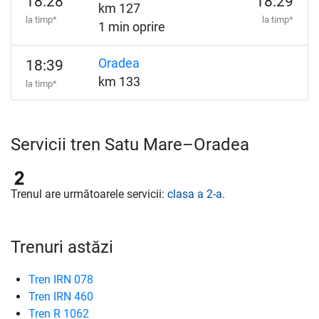
18:28
18:29
km 127
la timp*
la timp*
1 min oprire
Oradea
18:39
km 133
la timp*
Servicii tren Satu Mare–Oradea
Trenul are următoarele servicii:
clasa a 2-a
.
Trenuri astăzi
Tren IRN 078
Tren IRN 460
Tren R 1062