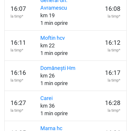
General Gh.
Avramescu
16:07
16:08
km 19
la timp*
la timp*
1 min oprire
Moftin hcv
16:11
16:12
km 22
la timp*
la timp*
1 min oprire
Domănești Hm
16:16
16:17
km 26
la timp*
la timp*
1 min oprire
Carei
16:27
16:28
km 36
la timp*
la timp*
1 min oprire
Marna hc