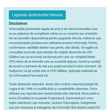
Legenda simbolurilor trenului
Disclaimer
Informațiile prezentate legate de preț și de mersul trenurilor care
nu au opțiunea de cumpărare online au un caracter pur orientativ.
Nu ne asumăm răspunderea pentru pagubele directe, indirecte sau
circumstanțiale produse prin utilizarea acestor informații. Pentru
confirmarea validității datelor sau pentru alte detalii, vă rugăm să
consultați serviciile specializate din stațiile deservite de CFR
Călători sau sa accesați secțiunea prin care se cumpără bilete
CFR online de la trenurile care au această opțiune. Dacă nu sunteți
de acord cu termenii de mai sus puteți renunța în orice moment. Vă
mulțumim că ați vizitat site-ul CFR Călători. Aplicație realizată de
SC Informatică Feroviară SA.
Toate drepturile rezervate. Acest site conține material protejat de
Legea 8 din 1996 cu modificările și completările ulterioare. Orice
utilizare sau reproducere neautorizată este interzisă. Nicio parte a
www.cfrcalatori.ro nu poate fi reprodusă, transmisă prin orice
mijloc electronic sau mecanic, inclusiv fotocopiere, înregistrare
sau prin stocarea și extragerea de informații fără dreptul explicit în