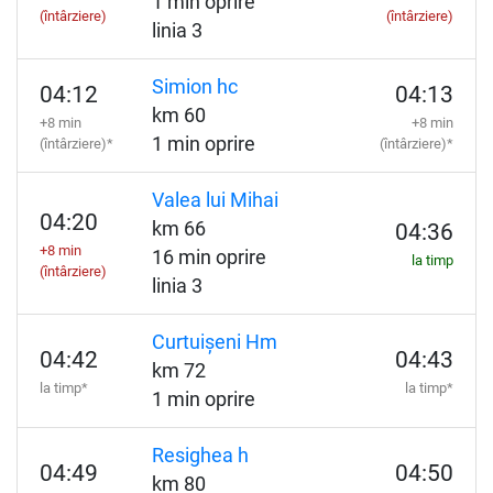
1 min oprire
(întârziere)
(întârziere)
linia 3
Simion hc
04:12
04:13
km 60
+8 min
+8 min
1 min oprire
(întârziere)*
(întârziere)*
Valea lui Mihai
04:20
km 66
04:36
+8 min
16 min oprire
la timp
(întârziere)
linia 3
Curtuișeni Hm
04:42
04:43
km 72
la timp*
la timp*
1 min oprire
Resighea h
04:49
04:50
km 80