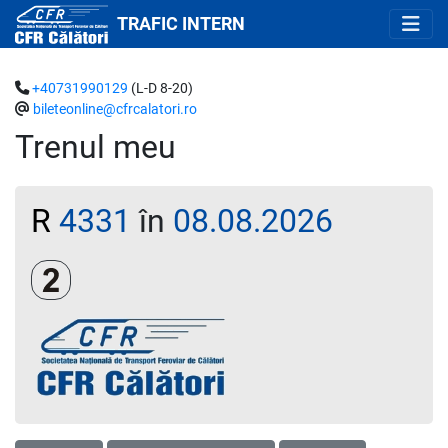
TRAFIC INTERN
+40731990129
(L-D 8-20)
bileteonline@cfrcalatori.ro
Trenul meu
R
4331
în
08.08.2026
Clasa a 2-a