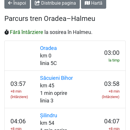
Înapoi
Distribuie pagina
Hartă
Parcurs tren Oradea–Halmeu
Fără întârziere
la sosirea în Halmeu.
Oradea
03:00
km 0
la timp
linia 5C
Săcuieni Bihor
03:57
03:58
km 45
+8 min
+8 min
1 min oprire
(întârziere)
(întârziere)
linia 3
Șilindru
04:06
04:07
km 54
+8 min
+8 min