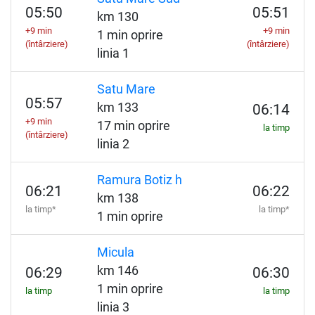
05:50
05:51
km 130
+9 min
+9 min
1 min oprire
(întârziere)
(întârziere)
linia 1
Satu Mare
05:57
km 133
06:14
+9 min
17 min oprire
la timp
(întârziere)
linia 2
Ramura Botiz h
06:21
06:22
km 138
la timp*
la timp*
1 min oprire
Micula
km 146
06:29
06:30
1 min oprire
la timp
la timp
linia 3