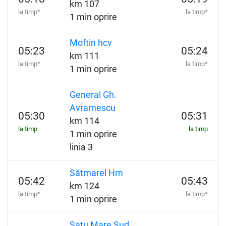
km 107
la timp*
la timp*
1 min oprire
Moftin hcv
05:23
05:24
km 111
la timp*
la timp*
1 min oprire
General Gh.
Avramescu
05:30
05:31
km 114
la timp
la timp
1 min oprire
linia 3
Sătmarel Hm
05:42
05:43
km 124
la timp*
la timp*
1 min oprire
Satu Mare Sud