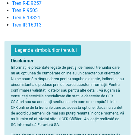
Tren R-E 9257
Tren R 9505
Tren R 13321
Tren IR 16013
Legenda simbolurilor trenului
Disclaimer
Informațiile prezentate legate de preț și de mersul trenurilor care
nu au opțiunea de cumpărare online au un caracter pur orientativ.
Nu ne asumăm răspunderea pentru pagubele directe, indirecte sau
circumstanțiale produse prin utilizarea acestor informații. Pentru
confirmarea validității datelor sau pentru alte detalii, vă rugăm să
consultați serviciile specializate din stațiile deservite de CFR
Călători sau sa accesați secțiunea prin care se cumpără bilete
CFR online de la trenurile care au această opțiune. Dacă nu sunteți
de acord cu termenii de mai sus puteți renunța în orice moment. Vă
mulțumim că ați vizitat site-ul CFR Călători. Aplicație realizată de
SC Informatică Feroviară SA.