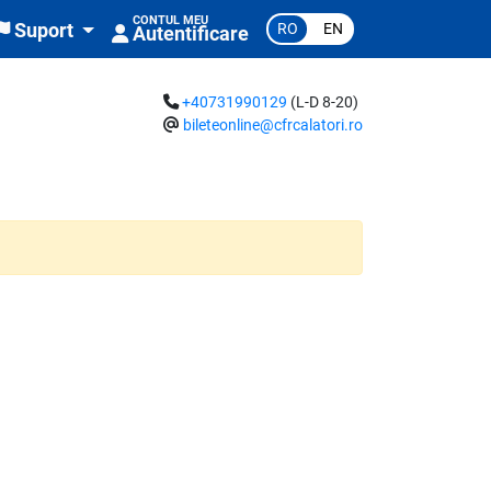
CONTUL MEU
RO
EN
Suport
Autentificare
+40731990129
(L-D 8-20)
bileteonline@cfrcalatori.ro