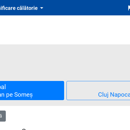
ificare călătorie
pal
an pe Someș
Cluj Napoc
ă