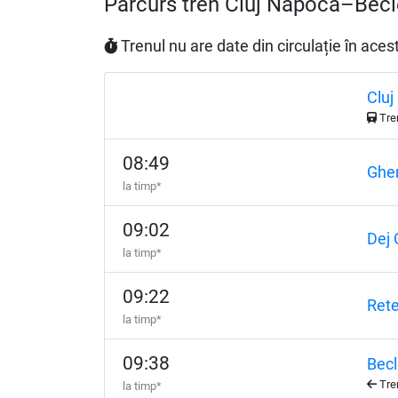
Parcurs tren Cluj Napoca–Bec
Trenul nu are date din circulație în ac
Cluj
Tre
08:49
Gher
la timp*
09:02
Dej 
la timp*
09:22
Ret
la timp*
09:38
Bec
Tren
la timp*