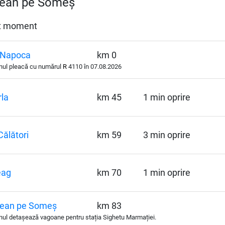
lean pe Someș
est moment
 Napoca
km 0
nul pleacă cu numărul
R
4110 în 07.08.2026
la
km 45
1 min oprire
Călători
km 59
3 min oprire
eag
km 70
1 min oprire
lean pe Someș
km 83
ul detașează vagoane pentru stația Sighetu Marmației.