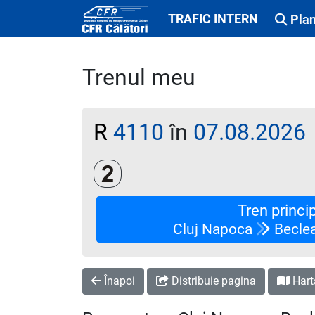
TRAFIC INTERN
Plan
Trenul meu
R
4110
în
07.08.2026
Clasa a 2-a
Tren princi
Cluj Napoca
Becle
Înapoi
Distribuie pagina
Hart