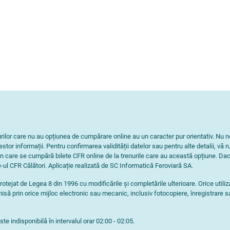
nurilor care nu au opțiunea de cumpărare online au un caracter pur orientativ. 
tor informații. Pentru confirmarea validității datelor sau pentru alte detalii, vă r
n care se cumpără bilete CFR online de la trenurile care au această opțiune. Dac
-ul CFR Călători. Aplicație realizată de SC Informatică Feroviară SA.
rotejat de Legea 8 din 1996 cu modificările și completările ulterioare. Orice utili
isă prin orice mijloc electronic sau mecanic, inclusiv fotocopiere, înregistrare s
e indisponibilă în intervalul orar 02:00 - 02:05.