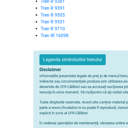
Tren R 9381
Tren R 9391
Tren R 9505
Tren R 9551
Tren R 9710
Tren IR 16098
Legenda simbolurilor trenului
Disclaimer
Informațiile prezentate legate de preț și de mersul tre
indirecte sau circumstanțiale produse prin utilizarea aces
deservite de CFR Călători sau sa accesați secțiunea pri
renunța în orice moment. Vă mulțumim că ați vizitat site
Toate drepturile rezervate. Acest site conține material p
parte a www.cfrcalatori.ro nu poate fi reprodusă, transm
explicit în scris al CFR Călători.
În vederea operațiilor de mentenanță, vânzarea online est