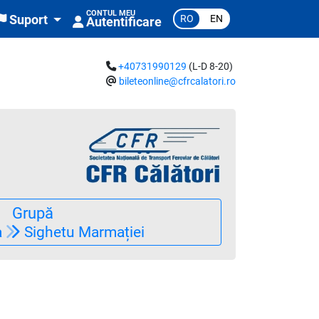
CONTUL MEU
RO
EN
Suport
Autentificare
+40731990129
(L-D 8-20)
bileteonline@cfrcalatori.ro
Grupă
a
Sighetu Marmației