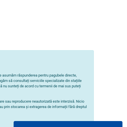
Nu ne asumăm răspunderea pentru pagubele directe,
ugăm să consultați serviciile specializate din stațiile
ă nu sunteți de acord cu termenii de mai sus puteți
zare sau reproducere neautorizată este interzisă. Nicio
au prin stocarea și extragerea de informații fără dreptul