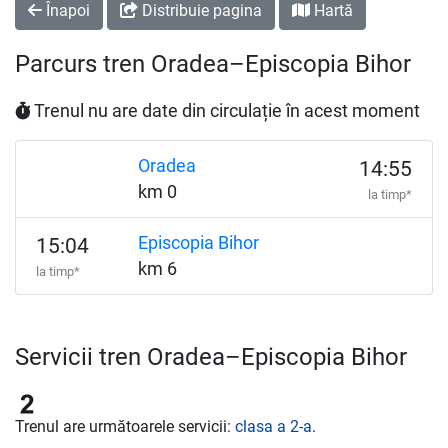
Înapoi
Distribuie pagina
Hartă
Parcurs tren Oradea–Episcopia Bihor
Trenul nu are date din circulație în acest moment
Oradea
14:55
km 0
la timp*
Episcopia Bihor
15:04
km 6
la timp*
Servicii tren Oradea–Episcopia Bihor
Trenul are următoarele servicii:
clasa a 2-a
.