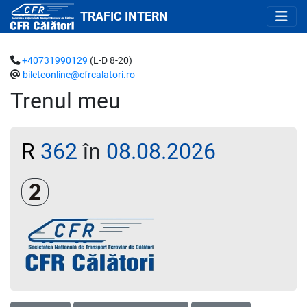
TRAFIC INTERN
+40731990129
(L-D 8-20)
bileteonline@cfrcalatori.ro
Trenul meu
R
362
în
08.08.2026
Clasa a 2-a