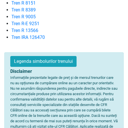
Tren R 8151
Tren R 8389
Tren R 9005
Tren R-E 9251
Tren R 13566
Tren IRA 126470
Legenda simbolurilor trenului
Disclaimer
Informațiile prezentate legate de preț și de mersul trenurilor care
nu au opțiunea de cumpărare online au un caracter pur orientativ.
Nu ne asumăm răspunderea pentru pagubele directe, indirecte sau
circumstanțiale produse prin utilizarea acestor informații. Pentru
confirmarea validității datelor sau pentru alte detalii, vă rugăm să
consultați serviciile specializate din stațiile deservite de CFR
Călători sau sa accesați secțiunea prin care se cumpără bilete
CFR online de la trenurile care au această opțiune. Dacă nu sunteți
de acord cu termenii de mai sus puteți renunța în orice moment. Vă
mulțumim că ați vizitat site-ul CFR Călători. Aplicație realizată de