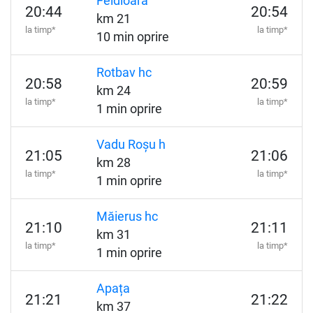
Feldioara
20:44
20:54
km 21
la timp*
la timp*
10 min oprire
Rotbav hc
20:58
20:59
km 24
la timp*
la timp*
1 min oprire
Vadu Roșu h
21:05
21:06
km 28
la timp*
la timp*
1 min oprire
Măierus hc
21:10
21:11
km 31
la timp*
la timp*
1 min oprire
Apața
21:21
21:22
km 37