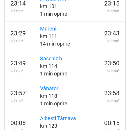
23:14
23:15
km 101
la timp*
la timp*
1 min oprire
Mureni
23:29
23:43
km 111
la timp*
la timp*
14 min oprire
Saschiz h
23:49
23:50
km 114
la timp*
la timp*
1 min oprire
Vânători
23:57
23:58
km 118
la timp*
la timp*
1 min oprire
Albești Târnava
00:08
00:15
km 123