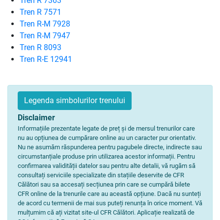
Tren R 7363
Tren R 7571
Tren R-M 7928
Tren R-M 7947
Tren R 8093
Tren R-E 12941
Legenda simbolurilor trenului
Disclaimer
Informațiile prezentate legate de preț și de mersul trenurilor care
nu au opțiunea de cumpărare online au un caracter pur orientativ.
Nu ne asumăm răspunderea pentru pagubele directe, indirecte sau
circumstanțiale produse prin utilizarea acestor informații. Pentru
confirmarea validității datelor sau pentru alte detalii, vă rugăm să
consultați serviciile specializate din stațiile deservite de CFR
Călători sau sa accesați secțiunea prin care se cumpără bilete
CFR online de la trenurile care au această opțiune. Dacă nu sunteți
de acord cu termenii de mai sus puteți renunța în orice moment. Vă
mulțumim că ați vizitat site-ul CFR Călători. Aplicație realizată de