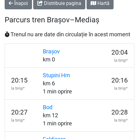
Înapoi
Distribuie pagina
Hartă
Parcurs tren Brașov–Mediaș
Trenul nu are date din circulație în acest moment
Brașov
20:04
km 0
la timp*
Stupini Hm
20:15
20:16
km 6
la timp*
la timp*
1 min oprire
Bod
20:27
20:28
km 12
la timp*
la timp*
1 min oprire