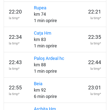
Rupea
22:20
22:21
km 74
la timp*
la timp*
1 min oprire
Cața Hm
22:34
22:35
km 83
la timp*
la timp*
1 min oprire
Paloș Ardeal hc
22:43
22:44
km 88
la timp*
la timp*
1 min oprire
Beia
22:55
23:01
km 92
la timp*
la timp*
6 min oprire
Archita Hm