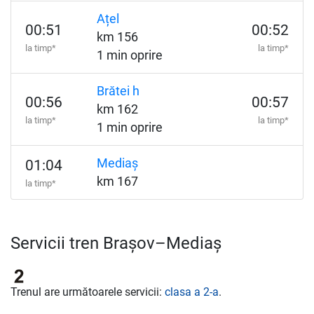
Ațel
00:51
00:52
km 156
la timp*
la timp*
1 min oprire
Brătei h
00:56
00:57
km 162
la timp*
la timp*
1 min oprire
Mediaș
01:04
km 167
la timp*
Servicii tren Brașov–Mediaș
Trenul are următoarele servicii:
clasa a 2-a
.