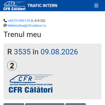
TRAFIC INTERN
+40731990129
(L-D 8-20)
bileteonline@cfrcalatori.ro
Trenul meu
R
3535
în
09.08.2026
Clasa a 2-a