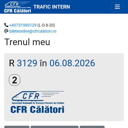
TRAFIC INTERN
+40731990129
(L-D 8-20)
bileteonline@cfrcalatori.ro
Trenul meu
R
3129
în
06.08.2026
Clasa a 2-a