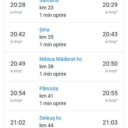
Sântana
20:28
20:29
km 23
la timp*
la timp*
1 min oprire
Șiria
20:42
20:43
km 35
la timp*
la timp*
1 min oprire
Mâsca Măderat hc
20:49
20:50
km 38
la timp*
la timp*
1 min oprire
Pâncota
20:54
20:55
km 41
la timp*
la timp*
1 min oprire
Seleuș hc
21:02
21:03
km 44