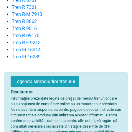
Tren R 5701
Tren R 7361
Tren R-M 7913
Tren R 8662
Tren R 9016
Tren R 09170
Tren R-E 9213
Tren IR 16014
Tren IR 16089
Legenda simbolurilor trenului
Disclaimer
Informațiile prezentate legate de preț și de mersul trenurilor care
nu au opțiunea de cumpărare online au un caracter pur orientativ.
Nu ne asumăm răspunderea pentru pagubele directe, indirecte sau
circumstanțiale produse prin utilizarea acestor informații. Pentru
confirmarea validității datelor sau pentru alte detalii, vă rugăm să
consultați serviciile specializate din stațiile deservite de CFR
Călători sau sa accesați secțiunea prin care se cumpără bilete