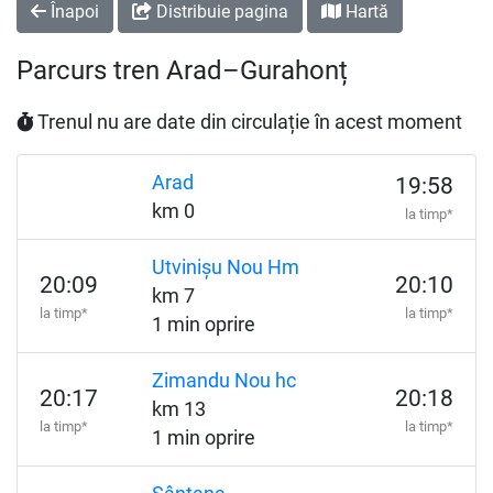
Înapoi
Distribuie pagina
Hartă
Parcurs tren Arad–Gurahonț
Trenul nu are date din circulație în acest moment
Arad
19:58
km 0
la timp*
Utvinișu Nou Hm
20:09
20:10
km 7
la timp*
la timp*
1 min oprire
Zimandu Nou hc
20:17
20:18
km 13
la timp*
la timp*
1 min oprire