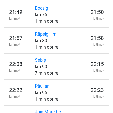
Bocsig
21:49
21:50
km 75
la timp*
la timp*
1 min oprire
Răpsig Hm
21:57
21:58
km 80
la timp*
la timp*
1 min oprire
Sebiș
22:08
22:15
km 90
la timp*
la timp*
7 min oprire
Păulian
22:22
22:23
km 95
la timp*
la timp*
1 min oprire
Joia Mare hc